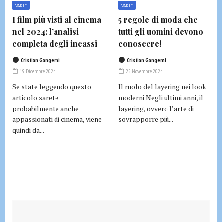
VARIE
VARIE
I film più visti al cinema
5 regole di moda che
nel 2024: l’analisi
tutti gli uomini devono
completa degli incassi
conoscere!
Cristian Gangemi
Cristian Gangemi
19 Dicembre 2024
25 Novembre 2024
Se state leggendo questo
Il ruolo del layering nei look
articolo sarete
moderni Negli ultimi anni, il
probabilmente anche
layering, ovvero l’arte di
appassionati di cinema, viene
sovrapporre più...
quindi da...