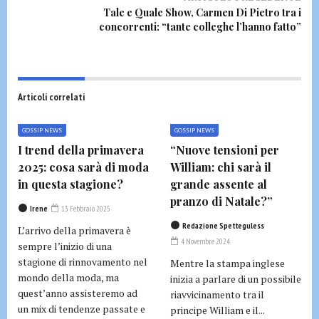
Tale e Quale Show, Carmen Di Pietro tra i
concorrenti: “tante colleghe l’hanno fatto”
Articoli correlati
GOSSIP NEWS
GOSSIP NEWS
I trend della primavera
“Nuove tensioni per
2025: cosa sarà di moda
William: chi sarà il
in questa stagione?
grande assente al
pranzo di Natale?”
Irene
13 Febbraio 2025
Redazione Spetteguless
L’arrivo della primavera è
4 Novembre 2024
sempre l’inizio di una
stagione di rinnovamento nel
Mentre la stampa inglese
mondo della moda, ma
inizia a parlare di un possibile
quest’anno assisteremo ad
riavvicinamento tra il
un mix di tendenze passate e
principe William e il...