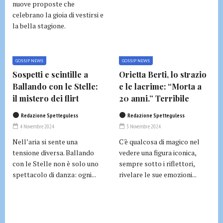
nuove proposte che
celebrano la gioia di vestirsi e
la bella stagione.
GOSSIP NEWS
GOSSIP NEWS
Sospetti e scintille a
Orietta Berti, lo strazio
Ballando con le Stelle:
e le lacrime: “Morta a
il mistero dei flirt
20 anni.” Terribile
Redazione Spetteguless
Redazione Spetteguless
4 Novembre 2024
3 Novembre 2024
Nell’aria si sente una
C'è qualcosa di magico nel
tensione diversa. Ballando
vedere una figura iconica,
con le Stelle non è solo uno
sempre sotto i riflettori,
spettacolo di danza: ogni...
rivelare le sue emozioni...