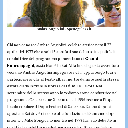
Ambra Angiolini- Spetteguless.it
Chi non conosce Ambra Angiolini, celebre attrice nata il 22
aprile del 1977 che a soli 15 anni fa il suo debutto in qualità di
conduttrice del programma pomeridiano di
Gianni
Boncompagni
, ossia Non è la Rai. Alla fine di questa avventura
vediamo Ambra Angiolini impegnato nel T’appartengo tour e
partecipare anche al Festivalbar. Inoltre durante quella stessa
estate diede inizio alle riprese del film TV Favola. Nel
settembre dello stesso anno la vediamo come conduttrice nel
programma Generazione X mentre nel 1996 insieme a Pippo
Baudo conduce il Dopo Festival di Sanremo. L’anno dopo si
sposta in Rai dov’è di nuovo alla fondazione di Sanremo dopo
insieme a Mike Bongiorno mentre nel 1998 fa il suo debutto in
qualità di conduttrice radiofonica su radio 105 e in seguito su