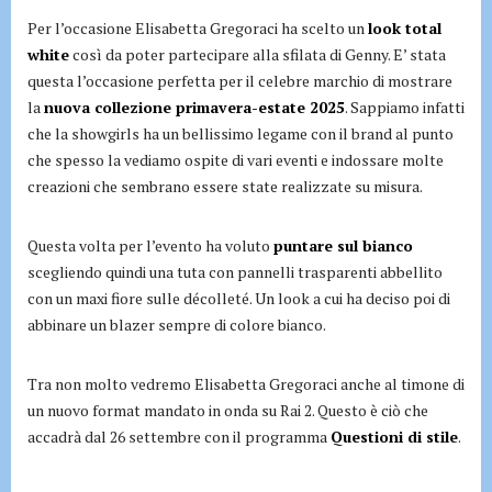
Per l’occasione Elisabetta Gregoraci ha scelto un
look total
white
così da poter partecipare alla sfilata di Genny. E’ stata
questa l’occasione perfetta per il celebre marchio di mostrare
la
nuova collezione primavera-estate 2025
. Sappiamo infatti
che la showgirls ha un bellissimo legame con il brand al punto
che spesso la vediamo ospite di vari eventi e indossare molte
creazioni che sembrano essere state realizzate su misura.
Questa volta per l’evento ha voluto
puntare sul bianco
scegliendo quindi una tuta con pannelli trasparenti abbellito
con un maxi fiore sulle décolleté. Un look a cui ha deciso poi di
abbinare un blazer sempre di colore bianco.
Tra non molto vedremo Elisabetta Gregoraci anche al timone di
un nuovo format mandato in onda su Rai 2. Questo è ciò che
accadrà dal 26 settembre con il programma
Questioni di stile
.