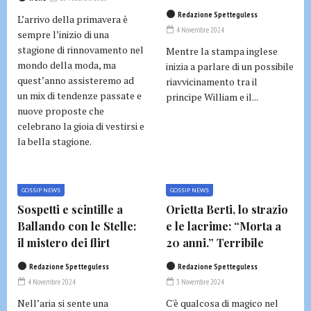
Redazione Spetteguless
L’arrivo della primavera è
4 Novembre 2024
sempre l’inizio di una
stagione di rinnovamento nel
Mentre la stampa inglese
mondo della moda, ma
inizia a parlare di un possibile
quest’anno assisteremo ad
riavvicinamento tra il
un mix di tendenze passate e
principe William e il...
nuove proposte che
celebrano la gioia di vestirsi e
la bella stagione.
GOSSIP NEWS
GOSSIP NEWS
Sospetti e scintille a
Orietta Berti, lo strazio
Ballando con le Stelle:
e le lacrime: “Morta a
il mistero dei flirt
20 anni.” Terribile
Redazione Spetteguless
Redazione Spetteguless
4 Novembre 2024
3 Novembre 2024
Nell’aria si sente una
C'è qualcosa di magico nel