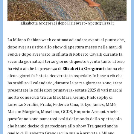
Elisabetta Gregoraci dopo il ricovero- Spetteguless.it
La Milano fashion week continua ad andare avanti al punto che,
dopo aver assistito allo show di apertura messo nelle mani di
Fendi e dopo aver visto la sfilata di Roberto Cavalli durante la
seconda giornata, il terzo giorno di questo evento tanto atteso
ha visto anche la presenza di
Elisabetta Gregoraci
donna che
alcuni giorni fa è stata ricoverata in ospedale. In base a ciò che
ha stabilito il calendario, durante la terza giornata sono state
presentate le collezioni primavera- estate 2025 di vari marchi
molto conosciuti tra cui Max Mara, Genny, Philosophy di
Lorenzo Serafini, Prada, Federico Cina, Tokyo James, MM6
Maison Margiela, Moschino, GCDS, Emporio Armani. Anche
quest’anno sono numerosi i volti del mondo dello spettacolo
che hanno deciso di partecipare allo show. Tra questi anche
quello di Elisabetta Gregoraci la quale è arrivata a Milano