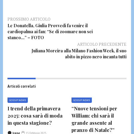
PROSSIMO ARTICOLO
Le Donatella, Giulia Provvedi fa venire il
cardiopalma ai fan: “Se di zoomare non sei
stanco…” – FOTO
ARTICOLO PRECEDENTE
Juliana Moreira alla Milano Fashion Week, il suo
abito in pizzo nero incanta tutti
Articoli correlati
GOSSIP NEWS
GOSSIP NEWS
I trend della primavera
“Nuove tensioni per
2025: cosa sarà di moda
William: chi sarà il
in questa stagione?
grande assente al
pranzo di Natale?”
Irene
13 Febbraio 2025