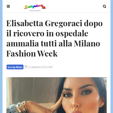
T
T
o
o
g
g
Elisabetta Gregoraci dopo
g
g
il ricovero in ospedale
l
l
e
e
ammalia tutti alla Milano
n
n
a
a
Fashion Week
v
v
i
i
g
g
Gossip News
21 Settembre 2024 18:03
a
a
t
t
i
i
o
o
n
n