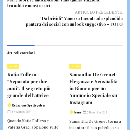
tra addii e nuovi arrivi
ARTICOLO PRECEDENTE
“Da brividi”, Vanessa Incontrada splendida
pantera dei social con un look suggestivo – FOTO
Articoli correlati
GOSSIP
GOSSIP
Katia Follesa :
Samantha De Grenet:
“Separata per due
Eleganza e Sensualità
anni”. Il segreto più
in Bianco per un
grande dell’attrice
Annuncio Speciale su
Instagram
Redazione Spetteguless
4 Novembre 2024
Irene
1 Novembre 2024
Quando Katia Follesa e
Samantha De Grenet torna a
Valeria Graci appaiono sullo
incantare il suo pubblico su