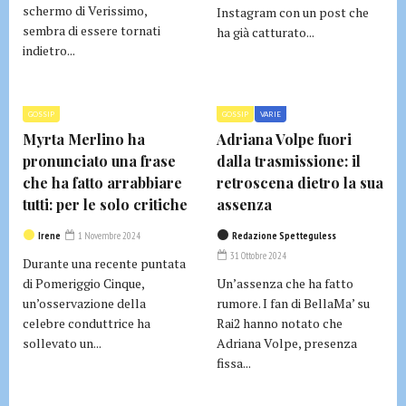
schermo di Verissimo,
Instagram con un post che
sembra di essere tornati
ha già catturato...
indietro...
GOSSIP
GOSSIP
VARIE
Myrta Merlino ha
Adriana Volpe fuori
pronunciato una frase
dalla trasmissione: il
che ha fatto arrabbiare
retroscena dietro la sua
tutti: per le solo critiche
assenza
Irene
1 Novembre 2024
Redazione Spetteguless
31 Ottobre 2024
Durante una recente puntata
di Pomeriggio Cinque,
Un’assenza che ha fatto
un’osservazione della
rumore. I fan di BellaMa’ su
celebre conduttrice ha
Rai2 hanno notato che
sollevato un...
Adriana Volpe, presenza
fissa...