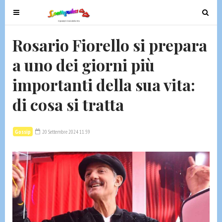
T
T
o
o
g
g
Rosario Fiorello si prepara
g
g
a uno dei giorni più
l
l
e
e
importanti della sua vita:
n
n
a
a
di cosa si tratta
v
v
i
i
g
g
Gossip
20 Settembre 2024 11:59
a
a
t
t
i
i
o
o
n
n