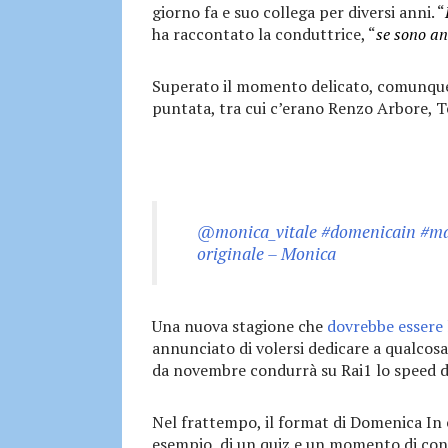
giorno fa e suo collega per diversi anni. “
ha raccontato la conduttrice, “
se sono an
Superato il momento delicato, comunque, 
puntata, tra cui c’erano Renzo Arbore, 
@monica_vitale
#domenicain
#ma
originale – Monica
Una nuova stagione che
dovrebbe essere 
annunciato di volersi dedicare a qualcosa 
da novembre condurrà su Rai1 lo speed da
Nel frattempo, il format di Domenica In
esempio, di un quiz e un momento di cont