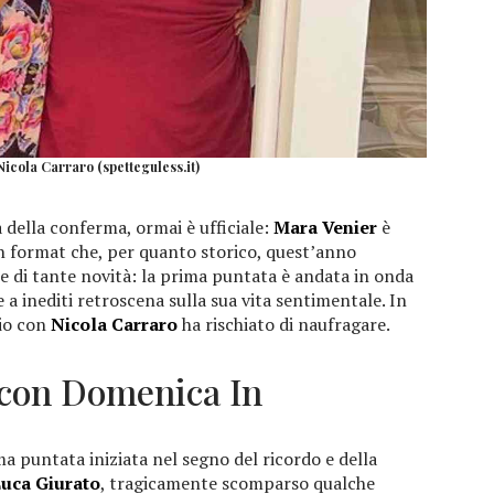
icola Carraro (spetteguless.it)
a della conferma, ormai è ufficiale:
Mara Venier
è
Un format che, per quanto storico, quest’anno
e di tante novità: la prima puntata è andata in onda
e a inediti retroscena sulla sua vita sentimentale. In
nio con
Nicola Carraro
ha rischiato di naufragare.
 con Domenica In
ma puntata iniziata nel segno del ricordo e della
uca Giurato
, tragicamente scomparso qualche