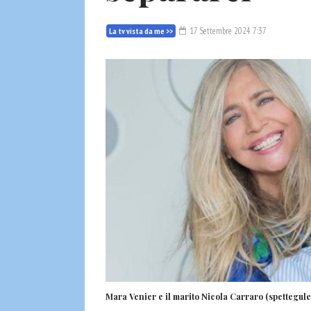
17 Settembre 2024 7:37
La tv vista da me >>
Mara Venier e il marito Nicola Carraro (spettegules