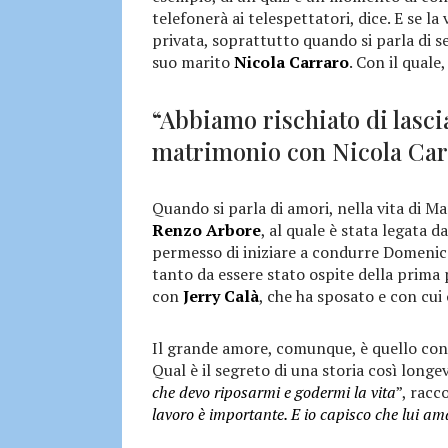
telefonerà ai telespettatori, dice. E se la
privata, soprattutto quando si parla di s
suo marito
Nicola Carraro
. Con il qual
“Abbiamo rischiato di lascia
matrimonio con Nicola Car
Quando si parla di amori, nella vita di Ma
Renzo Arbore
, al quale è stata legata d
permesso di iniziare a condurre Domenica 
tanto da essere stato ospite della prima 
con
Jerry Calà
, che ha sposato e con cui
Il grande amore, comunque, è quello co
Qual è il segreto di una storia così longe
che devo riposarmi e godermi la vita
”, racc
lavoro è importante. E io capisco che lui am