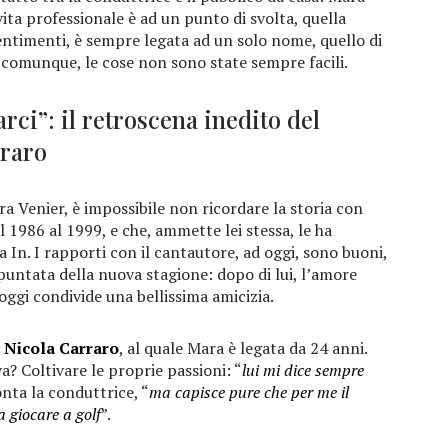
 vita professionale è ad un punto di svolta, quella
entimenti, è sempre legata ad un solo nome, quello di
e, comunque, le cose non sono state sempre facili.
rci”: il retroscena inedito del
raro
ra Venier, è impossibile non ricordare la storia con
al 1986 al 1999, e che, ammette lei stessa, le ha
In. I rapporti con il cantautore, ad oggi, sono buoni,
puntata della nuova stagione: dopo di lui, l’amore
 oggi condivide una bellissima amicizia.
n
Nicola Carraro
, al quale Mara è legata da 24 anni.
va? Coltivare le proprie passioni: “
lui mi dice sempre
onta la conduttrice, “
ma capisce pure che per me il
a giocare a golf
”.