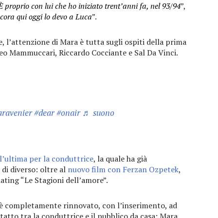
È proprio con lui che ho iniziato trent’anni fa, nel 93/94
”,
cora qui oggi lo devo a Luca
”.
l’attenzione di Mara è tutta sugli ospiti della prima
Teo Mammuccari, Riccardo Cocciante e Sal Da Vinci.
ravenier
#dear
#onair
♬ suono
l’ultima per la conduttrice
, la quale ha già
di diverso: oltre al
nuovo film con Ferzan Ozpetek
,
ting “Le Stagioni dell’amore”.
 è completamente rinnovato, con l’inserimento, ad
atto tra la conduttrice e il pubblico da casa: Mara