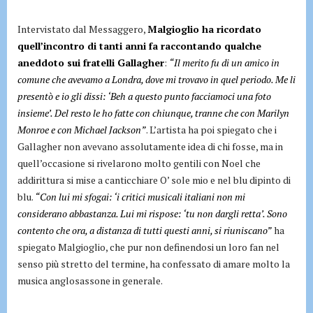
Intervistato dal Messaggero,
Malgioglio ha ricordato
quell’incontro di tanti anni fa raccontando qualche
aneddoto sui fratelli Gallagher
:
“Il merito fu di un amico in
comune che avevamo a Londra, dove mi trovavo in quel periodo. Me li
presentò e io gli dissi: ‘Beh a questo punto facciamoci una foto
insieme’. Del resto le ho fatte con chiunque, tranne che con Marilyn
Monroe e con Michael Jackson”
. L’artista ha poi spiegato che i
Gallagher non avevano assolutamente idea di chi fosse, ma in
quell’occasione si rivelarono molto gentili con Noel che
addirittura si mise a canticchiare O’ sole mio e nel blu dipinto di
blu.
“Con lui mi sfogai: ‘i critici musicali italiani non mi
considerano abbastanza. Lui mi rispose: ‘tu non dargli retta’. Sono
contento che ora, a distanza di tutti questi anni, si riuniscano”
ha
spiegato Malgioglio, che pur non definendosi un loro fan nel
senso più stretto del termine, ha confessato di amare molto la
musica anglosassone in generale.