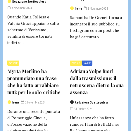
Redazione Spetteguless
4 Novembre 2024
Irene
1 Novembre 2024
Quando Katia Follesa e
Samantha De Grenet torna a
Valeria Graci appaiono sullo
incantare il suo pubblico su
schermo di Verissimo,
Instagram con un post che
sembra di essere tornati
ha già catturato...
indietro...
GOSSIP
GOSSIP
VARIE
Myrta Merlino ha
Adriana Volpe fuori
pronunciato una frase
dalla trasmissione: il
che ha fatto arrabbiare
retroscena dietro la sua
tutti: per le solo critiche
assenza
Irene
1 Novembre 2024
Redazione Spetteguless
31 Ottobre 2024
Durante una recente puntata
di Pomeriggio Cinque,
Un’assenza che ha fatto
un’osservazione della
rumore. I fan di BellaMa’ su
celebre conduttrice ha
Rai2 hanno notato che