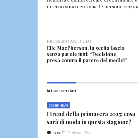
interno sono centinaia le persone occup
PROSSIMO ARTICOLO
Elle MacPherson, la scelta lascia
senza parole tutti: “Decisione
presa contro il parere dei medici”
Articoli correlati
GOSSIP NEWS
I trend della primavera 2025: cosa
sarà di moda in questa stagione?
Irene
13 Febbraio 2025