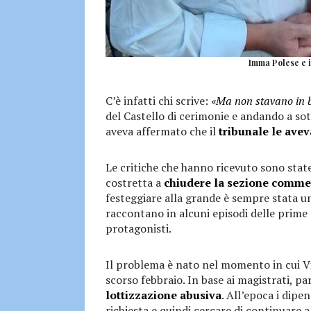
Imma Polese e i
C’è infatti chi scrive:
«Ma non stavano in 
del Castello di cerimonie e andando a so
aveva affermato che il
tribunale le avev
Le critiche che hanno ricevuto sono stat
costretta a
chiudere la sezione comme
festeggiare alla grande è sempre stata un
raccontano in alcuni episodi delle prime st
protagonisti.
Il problema è nato nel momento in cui Vi
scorso febbraio. In base ai magistrati, pa
lottizzazione abusiva
. All’epoca i dipe
richiesta e quindi cercare di continuare a