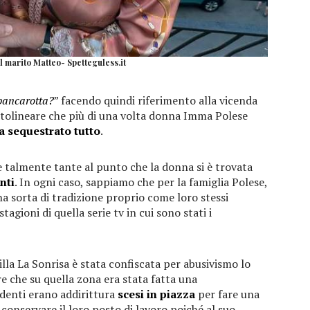
l marito Matteo- Spetteguless.it
bancarotta?
” facendo quindi riferimento alla vicenda
ttolineare che più di una volta donna Imma Polese
a sequestrato tutto
.
e talmente tante al punto che la donna si è trovata
nti
. In ogni caso, sappiamo che per la famiglia Polese,
a sorta di tradizione proprio come loro stessi
agioni di quella serie tv in cui sono stati i
lla La Sonrisa è stata confiscata per abusivismo lo
re che su quella zona era stata fatta una
ndenti erano addirittura
scesi in piazza
per fare una
 conservare il loro posto di lavoro poiché al suo