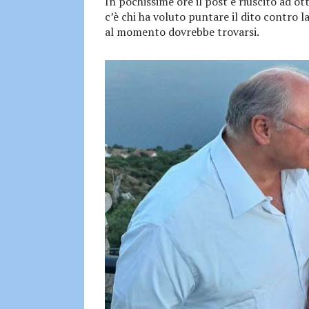
In pochissime ore il post è riuscito ad o
c’è chi ha voluto puntare il dito contro 
al momento dovrebbe trovarsi.