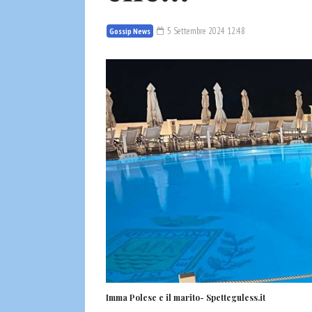
5 Settembre 2024 12:48
Gossip News
Imma Polese e il marito- Spetteguless.it