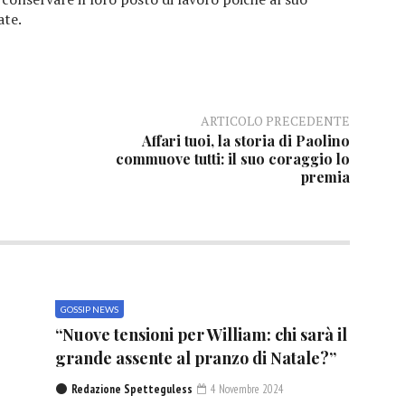
ate.
ARTICOLO PRECEDENTE
Affari tuoi, la storia di Paolino
commuove tutti: il suo coraggio lo
premia
GOSSIP NEWS
“Nuove tensioni per William: chi sarà il
grande assente al pranzo di Natale?”
Redazione Spetteguless
4 Novembre 2024