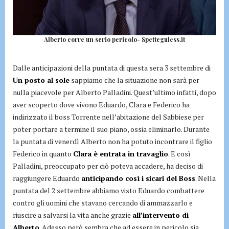
Alberto corre un serio pericolo- Spetteguless.it
Dalle anticipazioni della puntata di questa sera 3 settembre di
Un posto al sole
sappiamo che la situazione non sarà per
nulla piacevole per Alberto Palladini. Quest’ultimo infatti, dopo
aver scoperto dove vivono Eduardo, Clara e Federico ha
indirizzato il boss Torrente nell’abitazione del Sabbiese per
poter portare a termine il suo piano, ossia eliminarlo. Durante
la puntata di venerdì Alberto non ha potuto incontrare il figlio
Federico in quanto
Clara è entrata in travaglio
. E così
Palladini, preoccupato per ciò poteva accadere, ha deciso di
raggiungere Eduardo
anticipando così i sicari del Boss
. Nella
puntata del 2 settembre abbiamo visto Eduardo combattere
contro gli uomini che stavano cercando di ammazzarlo e
riuscire a salvarsi la vita anche grazie
all’intervento di
Alberto
. Adesso però sembra che ad essere in pericolo sia