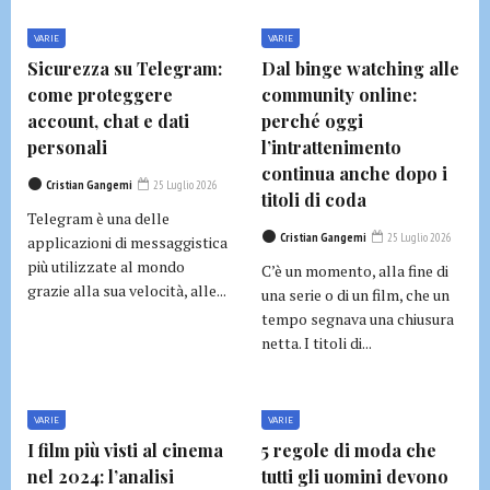
VARIE
VARIE
Sicurezza su Telegram:
Dal binge watching alle
come proteggere
community online:
account, chat e dati
perché oggi
personali
l’intrattenimento
continua anche dopo i
Cristian Gangemi
25 Luglio 2026
titoli di coda
Telegram è una delle
Cristian Gangemi
25 Luglio 2026
applicazioni di messaggistica
più utilizzate al mondo
C’è un momento, alla fine di
grazie alla sua velocità, alle...
una serie o di un film, che un
tempo segnava una chiusura
netta. I titoli di...
VARIE
VARIE
I film più visti al cinema
5 regole di moda che
nel 2024: l’analisi
tutti gli uomini devono