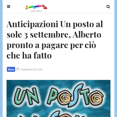
T
T
o
o
g
g
Anticipazioni Un posto al
g
g
sole 3 settembre, Alberto
l
l
e
e
pronto a pagare per ciò
n
n
a
a
che ha fatto
v
v
i
i
g
g
Varie
3 Settembre 2024 8:36
a
a
t
t
i
i
o
o
n
n