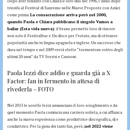
Dopo aver fondato con Chiara il loro duo nel 1996, l’anno dopo
trionfa al Festival di Sanremo nelle Nuove Proposte con Amici
come prima.
La consacrazione arriva però nel 2000,
quando Paola e Chiara pubblicano il singolo Vamos a
bailar (Esta vida nueva)
: il brano permette loro di vincere
non solo il Festivalbar e Un disco per l’estate, ma di ottenere
popolarità anche in lingua spagnola e inglese. Un successo che
dura nel tempo e nel 2009 verrà eletto “tormentone estivo degli
ultimi 20 anni” da TV Sorrisi e Canzoni.
Paola Iezzi dice addio e guarda già a X
Factor: fan in fermento in attesa di
rivederla – FOTO
Nel 2013 le sorelle Iezzi annunciano il loro scioglimento e da
quel momento Paola comincia una carriera solista, a cui affianca
anche la nuova esperienza come produttrice discografica, dj e
conduttrice. Per la gioia dei tanti fan, però,
nel 2022 viene