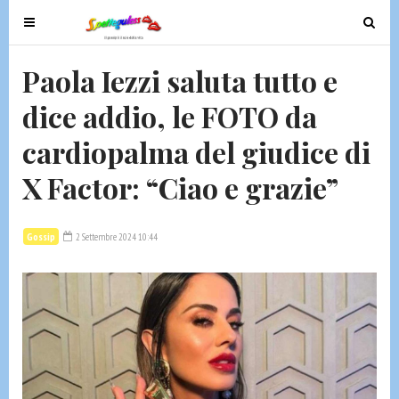
T
T
o
o
g
g
Paola Iezzi saluta tutto e
g
g
dice addio, le FOTO da
l
l
e
e
cardiopalma del giudice di
n
n
a
a
X Factor: “Ciao e grazie”
v
v
i
i
g
g
Gossip
2 Settembre 2024 10:44
a
a
t
t
i
i
o
o
n
n