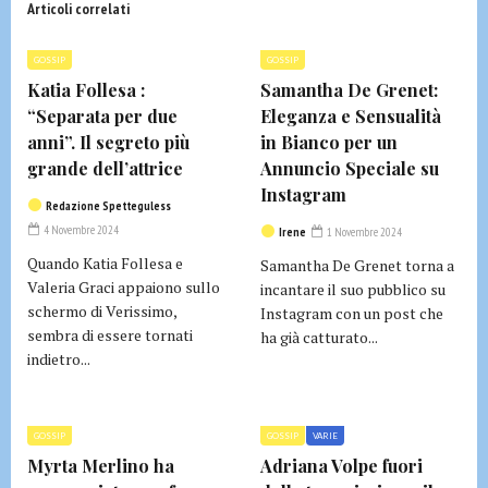
Articoli correlati
GOSSIP
GOSSIP
Katia Follesa :
Samantha De Grenet:
“Separata per due
Eleganza e Sensualità
anni”. Il segreto più
in Bianco per un
grande dell’attrice
Annuncio Speciale su
Instagram
Redazione Spetteguless
4 Novembre 2024
Irene
1 Novembre 2024
Quando Katia Follesa e
Samantha De Grenet torna a
Valeria Graci appaiono sullo
incantare il suo pubblico su
schermo di Verissimo,
Instagram con un post che
sembra di essere tornati
ha già catturato...
indietro...
GOSSIP
GOSSIP
VARIE
Myrta Merlino ha
Adriana Volpe fuori