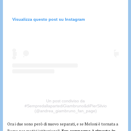
Visualizza questo post su Instagram
Un post condiviso da
#SempredallapartediGiambruno&diPierSilvio
(@andrea_giambruno_fan_page)
Ora i due sono però di nuovo separati, e se Meloni è tornata a
Roma per motivi istituzionali,
l’ex compagno è rimasto in