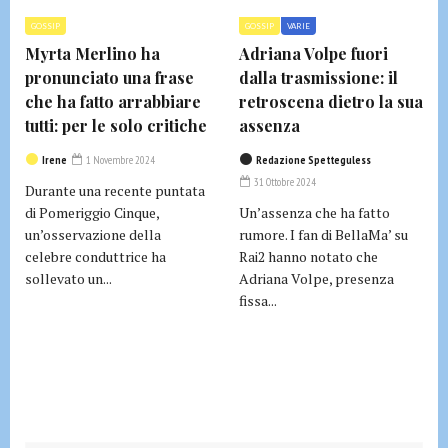
GOSSIP
GOSSIP
VARIE
Myrta Merlino ha
Adriana Volpe fuori
pronunciato una frase
dalla trasmissione: il
che ha fatto arrabbiare
retroscena dietro la sua
tutti: per le solo critiche
assenza
Irene
1 Novembre 2024
Redazione Spetteguless
31 Ottobre 2024
Durante una recente puntata
di Pomeriggio Cinque,
Un’assenza che ha fatto
un’osservazione della
rumore. I fan di BellaMa’ su
celebre conduttrice ha
Rai2 hanno notato che
sollevato un...
Adriana Volpe, presenza
fissa...