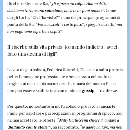
Direttore Generale Rai, “
gli è preso un colpo. Hanno detto:
dobbiamo trovare una
soluzione
, mica te ne puoi andare
”. Come
dargli torto: “Chi l’ha visto?” è uno dei principali programmi di
punta della Rai. “
Faccio ascolti e costo poco
”, spiega Sciarelli, “
noi
non paghiamo esperti né ospiti
”.
Il riserbo sulla vita privata: tornando indietro “avrei
fatto una decina di figli”
La vita da giornalista, Federica Sciarelli, l’ha cucita sulla propria
pelle: l’immagine professionale e ben calzata nel ruolo di
traghettatrice dei più oscuri casi di cronaca del nostro Paese
non può essere scalfita in alcun modo da
gossip
e frivolezze.
Per questo, nonostante in molti abbiano provato a lanciarle
l’amo per ospitate e partecipazioni in programmi di spicco, non
ha mai accettato le offerte: “
Milly Carlucci mi chiese di andare a
‘
Ballando con le stelle
’”
, ha raccontato,
“io adoro ballare, ma non