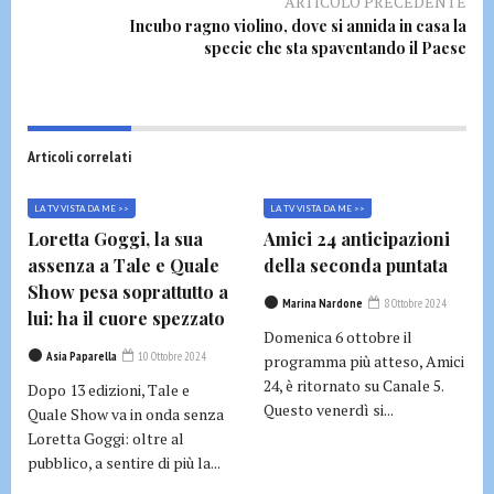
ARTICOLO PRECEDENTE
Incubo ragno violino, dove si annida in casa la
specie che sta spaventando il Paese
Articoli correlati
LA TV VISTA DA ME >>
LA TV VISTA DA ME >>
Loretta Goggi, la sua
Amici 24 anticipazioni
assenza a Tale e Quale
della seconda puntata
Show pesa soprattutto a
Marina Nardone
8 Ottobre 2024
lui: ha il cuore spezzato
Domenica 6 ottobre il
Asia Paparella
10 Ottobre 2024
programma più atteso, Amici
24, è ritornato su Canale 5.
Dopo 13 edizioni, Tale e
Questo venerdì si...
Quale Show va in onda senza
Loretta Goggi: oltre al
pubblico, a sentire di più la...