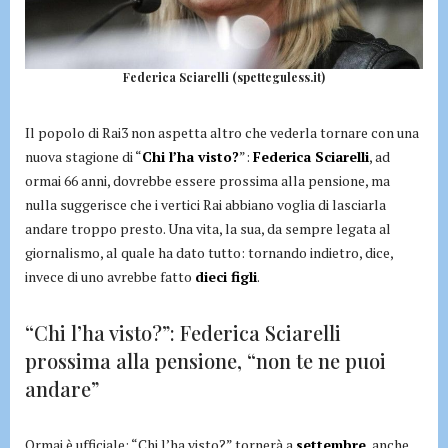
Federica Sciarelli (spetteguless.it)
Il popolo di Rai3 non aspetta altro che vederla tornare con una
nuova stagione di “
Chi l’ha visto?
”:
Federica Sciarelli
, ad
ormai 66 anni, dovrebbe essere prossima alla pensione, ma
nulla suggerisce che i vertici Rai abbiano voglia di lasciarla
andare troppo presto. Una vita, la sua, da sempre legata al
giornalismo, al quale ha dato tutto: tornando indietro, dice,
invece di uno avrebbe fatto
dieci figli
.
“Chi l’ha visto?”: Federica Sciarelli
prossima alla pensione, “non te ne puoi
andare”
Ormai è ufficiale: “Chi l’ha visto?” tornerà a
settembre
, anche