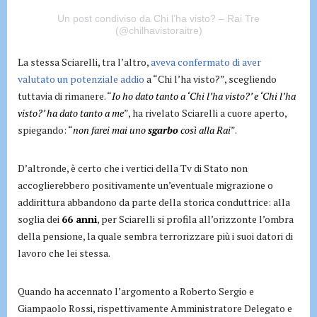
Un post condiviso da Chi l’ha visto? – Rai Tre
(@chilhavistoraitre)
La stessa Sciarelli, tra l’altro,
aveva confermato di aver
valutato un potenziale addio
a “Chi l’ha visto?”, scegliendo
tuttavia di rimanere. “
Io ho dato tanto a ‘Chi l’ha visto?’ e ‘Chi l’ha
visto?’ ha dato tanto a me
”, ha rivelato Sciarelli a cuore aperto,
spiegando: “
non farei mai uno
sgarbo
così alla Rai
”.
D’altronde, è certo che i vertici della Tv di Stato non
accoglierebbero positivamente un’eventuale migrazione o
addirittura abbandono da parte della storica conduttrice: alla
soglia dei
66 anni
, per Sciarelli si profila all’orizzonte l’ombra
della pensione, la quale sembra terrorizzare più i suoi datori di
lavoro che lei stessa.
Quando ha accennato l’argomento a Roberto Sergio e
Giampaolo Rossi, rispettivamente Amministratore Delegato e