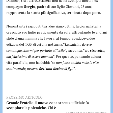
Di amori, tra l’altro, Sciarelli non ne ha avuti poi molti: l’ex
compagno
Sergio
, padre di suo figlio Giovanni, 28 anni,
rappresenta la storia più significativa, terminata dopo poco.
Nonostante i rapporti tra i due siano ottimi, la giornalista ha
cresciuto suo figlio praticamente da sola, affrontando le enormi
sfide di una mamma che lavora: al tempo, conduceva due
edizioni del TG3, di cui una notturna. “
La mattina dovevo
comunque alzarmi per portarlo all’asilo
”, racconta, “
ero
stravolta
,
ma felicissima di essere mamma
”. Per questo, pensando ad una
vita parallela, non ha dubbi: “
se non fosse andata male la vita
sentimentale, ne avrei fatti
una decina
di figli
”.
PROSSIMO ARTICOLO
Grande Fratello, il nuovo concorrente ufficiale fa
scoppiare le polemiche. Chi è