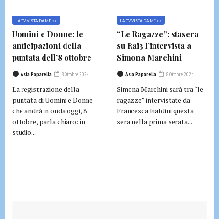
LA TV VISTA DA ME >>
LA TV VISTA DA ME >>
Uomini e Donne: le
“Le Ragazze”: stasera
anticipazioni della
su Rai3 l’intervista a
puntata dell’8 ottobre
Simona Marchini
Asia Paparella
8 Ottobre 2024
Asia Paparella
8 Ottobre 2024
La registrazione della
Simona Marchini sarà tra “le
puntata di Uomini e Donne
ragazze” intervistate da
che andrà in onda oggi, 8
Francesca Fialdini questa
ottobre, parla chiaro: in
sera nella prima serata...
studio...