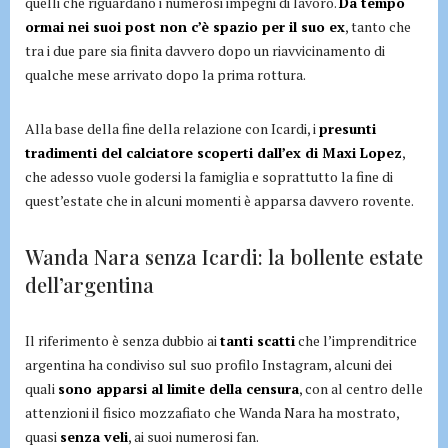
quelli che riguardano i numerosi impegni di lavoro.
Da tempo
ormai nei suoi post non c’è spazio per il suo ex
, tanto che
tra i due pare sia finita davvero dopo un riavvicinamento di
qualche mese arrivato dopo la prima rottura.
Alla base della fine della relazione con Icardi, i
presunti
tradimenti del calciatore scoperti dall’ex di Maxi Lopez
,
che adesso vuole godersi la famiglia e soprattutto la fine di
quest’estate che in alcuni momenti è apparsa davvero rovente.
Wanda Nara senza Icardi: la bollente estate
dell’argentina
Il riferimento è senza dubbio ai
tanti scatti
che l’imprenditrice
argentina ha condiviso sul suo profilo Instagram, alcuni dei
quali
sono apparsi al limite della censura
, con al centro delle
attenzioni il fisico mozzafiato che Wanda Nara ha mostrato,
quasi
senza veli
, ai suoi numerosi fan.