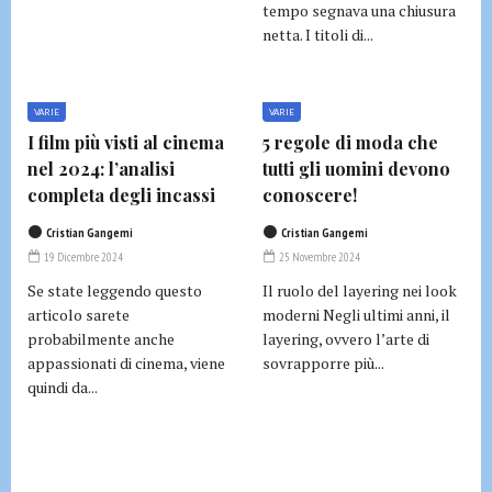
tempo segnava una chiusura
netta. I titoli di...
VARIE
VARIE
I film più visti al cinema
5 regole di moda che
nel 2024: l’analisi
tutti gli uomini devono
completa degli incassi
conoscere!
Cristian Gangemi
Cristian Gangemi
19 Dicembre 2024
25 Novembre 2024
Se state leggendo questo
Il ruolo del layering nei look
articolo sarete
moderni Negli ultimi anni, il
probabilmente anche
layering, ovvero l’arte di
appassionati di cinema, viene
sovrapporre più...
quindi da...