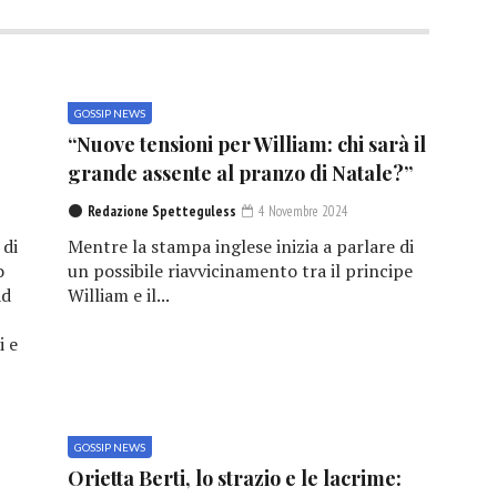
GOSSIP NEWS
“Nuove tensioni per William: chi sarà il
grande assente al pranzo di Natale?”
Redazione Spetteguless
4 Novembre 2024
 di
Mentre la stampa inglese inizia a parlare di
o
un possibile riavvicinamento tra il principe
ad
William e il...
i e
GOSSIP NEWS
e
Orietta Berti, lo strazio e le lacrime: