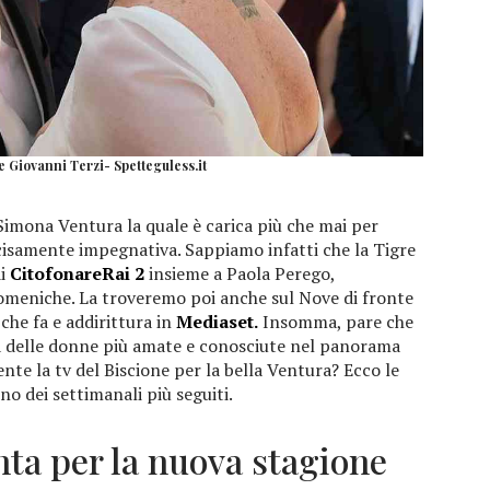
 Giovanni Terzi- Spetteguless.it
r Simona Ventura la quale è carica più che mai per
ecisamente impegnativa. Sappiamo infatti che la Tigre
di
CitofonareRai 2
insieme a Paola Perego,
meniche. La troveremo poi anche sul Nove di fronte
he fa e addirittura in
Mediaset.
Insomma, pare che
a delle donne più amate e conosciute nel panorama
nte la tv del Biscione per la bella Ventura? Ecco le
no dei settimanali più seguiti.
ta per la nuova stagione