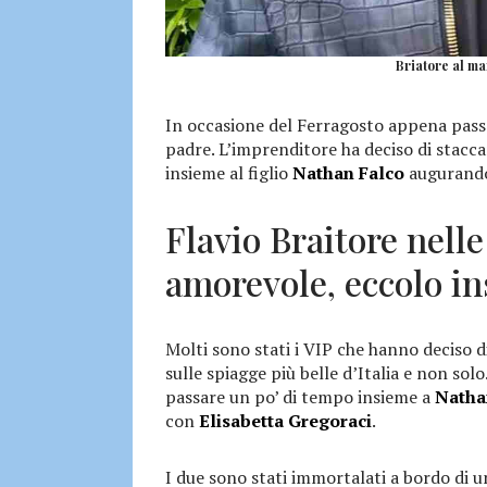
Briatore al mar
In occasione del Ferragosto appena passat
padre. L’imprenditore ha deciso di stacca
insieme al figlio
Nathan Falco
augurando 
Flavio Braitore nelle
amorevole, eccolo i
Molti sono stati i VIP che hanno deciso di
sulle spiagge più belle d’Italia e non sol
passare un po’ di tempo insieme a
Natha
con
Elisabetta Gregoraci
.
I due sono stati immortalati a bordo di u