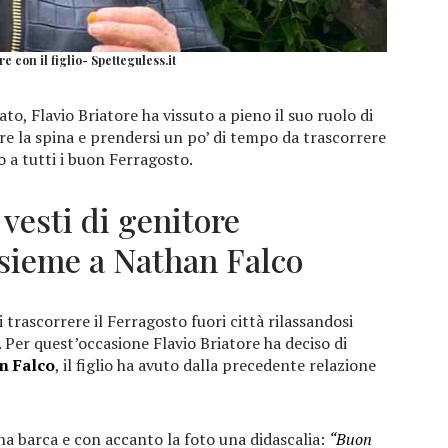
e con il figlio- Spetteguless.it
o, Flavio Briatore ha vissuto a pieno il suo ruolo di
re la spina e prendersi un po’ di tempo da trascorrere
a tutti i buon Ferragosto.
 vesti di genitore
nsieme a Nathan Falco
 trascorrere il Ferragosto fuori città rilassandosi
o. Per quest’occasione Flavio Briatore ha deciso di
n Falco
, il figlio ha avuto dalla precedente relazione
na barca e con accanto la foto una didascalia:
“Buon