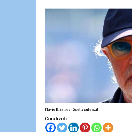
Flavio Briatore- Spetteguless.it
Condividi