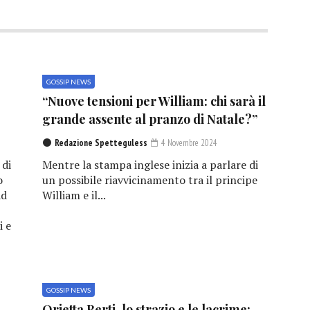
GOSSIP NEWS
“Nuove tensioni per William: chi sarà il
grande assente al pranzo di Natale?”
Redazione Spetteguless
4 Novembre 2024
 di
Mentre la stampa inglese inizia a parlare di
o
un possibile riavvicinamento tra il principe
ad
William e il...
i e
GOSSIP NEWS
e
Orietta Berti, lo strazio e le lacrime: