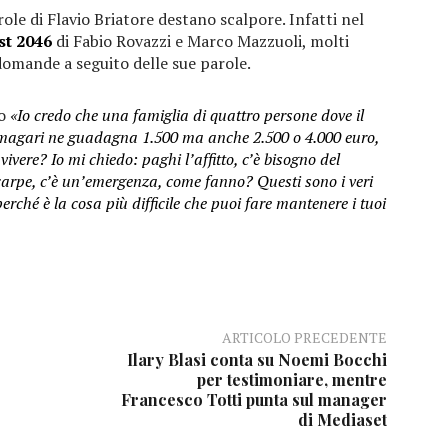
ole di Flavio Briatore destano scalpore. Infatti nel
st 2046
di Fabio Rovazzi e Marco Mazzuoli, molti
 domande a seguito delle sue parole.
o
«Io credo che una famiglia di quattro persone dove il
 magari ne guadagna 1.500 ma anche 2.500 o 4.000 euro,
ivere? Io mi chiedo: paghi l’affitto, c’è bisogno del
scarpe, c’è un’emergenza, come fanno? Questi sono i veri
erché è la cosa più difficile che puoi fare mantenere i tuoi
ARTICOLO PRECEDENTE
Ilary Blasi conta su Noemi Bocchi
per testimoniare, mentre
Francesco Totti punta sul manager
di Mediaset