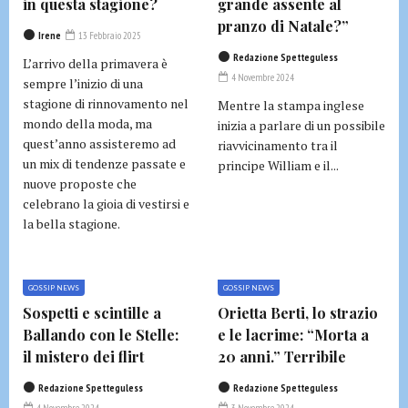
in questa stagione?
grande assente al
pranzo di Natale?”
Irene
13 Febbraio 2025
Redazione Spetteguless
L’arrivo della primavera è
4 Novembre 2024
sempre l’inizio di una
stagione di rinnovamento nel
Mentre la stampa inglese
mondo della moda, ma
inizia a parlare di un possibile
quest’anno assisteremo ad
riavvicinamento tra il
un mix di tendenze passate e
principe William e il...
nuove proposte che
celebrano la gioia di vestirsi e
la bella stagione.
GOSSIP NEWS
GOSSIP NEWS
Sospetti e scintille a
Orietta Berti, lo strazio
Ballando con le Stelle:
e le lacrime: “Morta a
il mistero dei flirt
20 anni.” Terribile
Redazione Spetteguless
Redazione Spetteguless
4 Novembre 2024
3 Novembre 2024