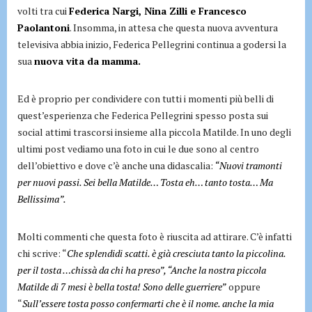
volti tra cui
Federica Nargi, Nina Zilli e Francesco
Paolantoni
. Insomma, in attesa che questa nuova avventura
televisiva abbia inizio, Federica Pellegrini continua a godersi la
sua
nuova vita da mamma.
Ed è proprio per condividere con tutti i momenti più belli di
quest’esperienza che Federica Pellegrini spesso posta sui
social attimi trascorsi insieme alla piccola Matilde. In uno degli
ultimi post vediamo una foto in cui le due sono al centro
dell’obiettivo e dove c’è anche una didascalia:
“Nuovi tramonti
per nuovi passi. Sei bella Matilde…
Tosta eh… tanto tosta…
Ma
Bellissima”.
Molti commenti che questa foto è riuscita ad attirare. C’è infatti
chi scrive: “
Che splendidi scatti. è già cresciuta tanto la piccolina.
per il tosta …chissà da chi ha preso”, “Anche la nostra piccola
Matilde di 7 mesi è bella tosta! Sono delle guerriere”
oppure
“
Sull’essere tosta posso confermarti che è il nome. anche la mia