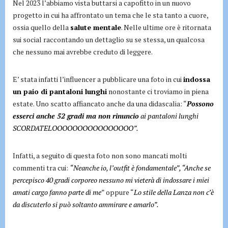
Nel 2023 l’abbiamo vista buttarsi a capofitto in un nuovo
progetto in cui ha affrontato un tema che le sta tanto a cuore,
ossia quello della
salute mentale
. Nelle ultime ore è ritornata
sui social raccontando un dettaglio su se stessa, un qualcosa
che nessuno mai avrebbe creduto di leggere.
E’ stata infatti l’influencer a pubblicare una foto in cui
indossa
un paio di pantaloni lunghi
nonostante ci troviamo in piena
estate. Uno scatto affiancato anche da una didascalia: “
Possono
esserci anche 52 gradi ma non rinuncio
ai pantaloni lunghi
SCORDATELOOOOOOOOOOOOOOOO”.
Infatti, a seguito di questa foto non sono mancati molti
commenti tra cui:
“Neanche io, l’outfit è fondamentale”, “Anche se
percepisco 40 gradi corporeo nessuno mi vieterà di indossare i miei
amati cargo fanno parte di me
” oppure “
Lo stile della Lanza non c’è
da discuterlo si può soltanto ammirare e amarlo”.