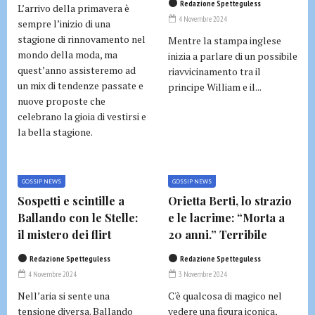
Redazione Spetteguless
L’arrivo della primavera è
4 Novembre 2024
sempre l’inizio di una
stagione di rinnovamento nel
Mentre la stampa inglese
mondo della moda, ma
inizia a parlare di un possibile
quest’anno assisteremo ad
riavvicinamento tra il
un mix di tendenze passate e
principe William e il...
nuove proposte che
celebrano la gioia di vestirsi e
la bella stagione.
GOSSIP NEWS
GOSSIP NEWS
Sospetti e scintille a
Orietta Berti, lo strazio
Ballando con le Stelle:
e le lacrime: “Morta a
il mistero dei flirt
20 anni.” Terribile
Redazione Spetteguless
Redazione Spetteguless
4 Novembre 2024
3 Novembre 2024
Nell’aria si sente una
C'è qualcosa di magico nel
tensione diversa. Ballando
vedere una figura iconica,