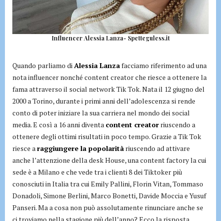
Influencer Alessia Lanza- Spetteguless.it
Quando parliamo di
Alessia Lanza
facciamo riferimento ad una
nota influencer nonché content creator che riesce a ottenere la
fama attraverso il social network Tik Tok. Nata il 12 giugno del
2000 a Torino, durante i primi anni dell’adolescenza si rende
conto di poter iniziare la sua carriera nel mondo dei social
media. E così a 16 anni diventa
content creator
riuscendo a
ottenere degli ottimi risultati in poco tempo. Grazie a Tik Tok
riesce a
raggiungere la popolarità
riuscendo ad attivare
anche l’attenzione della desk House, una content factory la cui
sede è a Milano e che vede tra i clienti 8 dei Tiktoker più
conosciuti in Italia tra cui Emily Pallini, Florin Vitan, Tommaso
Donadoli, Simone Berlini, Marco Bonetti, Davide Moccia e Yusuf
Panseri. Ma a cosa non può assolutamente rinunciare anche se
ci troviamo nella stagione più dell’anno? Ecco la risposta.