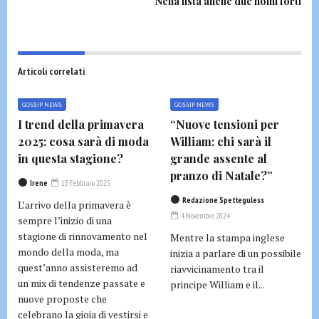
Nella lista anche due nomi forti
Articoli correlati
GOSSIP NEWS
GOSSIP NEWS
I trend della primavera
“Nuove tensioni per
2025: cosa sarà di moda
William: chi sarà il
in questa stagione?
grande assente al
pranzo di Natale?”
Irene
13 Febbraio 2025
Redazione Spetteguless
L’arrivo della primavera è
4 Novembre 2024
sempre l’inizio di una
stagione di rinnovamento nel
Mentre la stampa inglese
mondo della moda, ma
inizia a parlare di un possibile
quest’anno assisteremo ad
riavvicinamento tra il
un mix di tendenze passate e
principe William e il...
nuove proposte che
celebrano la gioia di vestirsi e