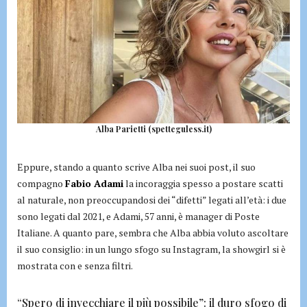
Alba Parietti (spetteguless.it)
Eppure, stando a quanto scrive Alba nei suoi post, il suo
compagno
Fabio Adami
la incoraggia spesso a postare scatti
al naturale, non preoccupandosi dei “difetti” legati all’età: i due
sono legati dal 2021, e Adami, 57 anni, è manager di Poste
Italiane. A quanto pare, sembra che Alba abbia voluto ascoltare
il suo consiglio: in un lungo sfogo su Instagram, la showgirl si è
mostrata con e senza filtri.
“Spero di invecchiare il più possibile”: il duro sfogo di