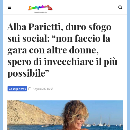
T
T
o
o
g
g
Alba Parietti, duro sfogo
g
g
sui social: “non faccio la
l
l
e
e
gara con altre donne,
n
n
a
a
spero di invecchiare il più
v
v
possibile”
i
i
g
g
a
a
Gossip News
7 Agosto 2024 6:36
t
t
i
i
o
o
n
n