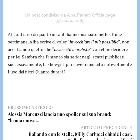
Un post condiviso da Alba Parietti Officialpage
(@albaparietti)
Al contrario di quanto in tanti hanno insinuato nelle ultime
settimane, Alba scrive di voler “
invecchiare il più possibile
”, non
accettando quello che “
la società moralista
” vorrebbe decidere
per lei. Sembra che l’intento sia serio: negli scatti pubblicati
successivamente, la showgirl pare aver diminuito notevolmente
l’uso dei filtri. Quanto durerà?
PROSSIMO ARTICOLO
Alessia Marcuzzi lancia uno spoiler sul suo brand:
“la mia nuova…”
ARTICOLO PRECEDENTE
Ballando con le stelle, Milly Carlucci chiude i cast.