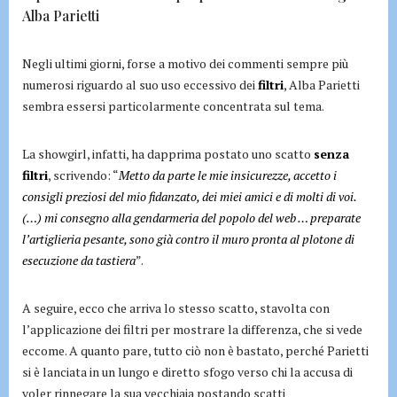
Alba Parietti
Negli ultimi giorni, forse a motivo dei commenti sempre più
numerosi riguardo al suo uso eccessivo dei
filtri
, Alba Parietti
sembra essersi particolarmente concentrata sul tema.
La showgirl, infatti, ha dapprima postato uno scatto
senza
filtri
, scrivendo: “
Metto da parte le mie insicurezze, accetto i
consigli preziosi del mio fidanzato, dei miei amici e di molti di voi.
(…) mi consegno alla gendarmeria del popolo del web … preparate
l’artiglieria pesante, sono già contro il muro pronta al plotone di
esecuzione da tastiera
”.
A seguire, ecco che arriva lo stesso scatto, stavolta con
l’applicazione dei filtri per mostrare la differenza, che si vede
eccome. A quanto pare, tutto ciò non è bastato, perché Parietti
si è lanciata in un lungo e diretto sfogo verso chi la accusa di
voler rinnegare la sua vecchiaia postando scatti