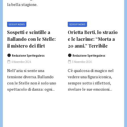
la bella stagione.
GOSSIP NEWS
GOSSIP NEWS
Sospetti e scintille a
Orietta Berti, lo strazio
Ballando con le Stelle:
e le lacrime: “Morta a
il mistero dei flirt
20 anni.” Terribile
Redazione Spetteguless
Redazione Spetteguless
4 Novembre 2024
3 Novembre 2024
Nell’aria si sente una
C'è qualcosa di magico nel
tensione diversa. Ballando
vedere una figura iconica,
con le Stelle non è solo uno
sempre sotto i riflettori,
spettacolo di danza: ogni...
rivelare le sue emozioni...