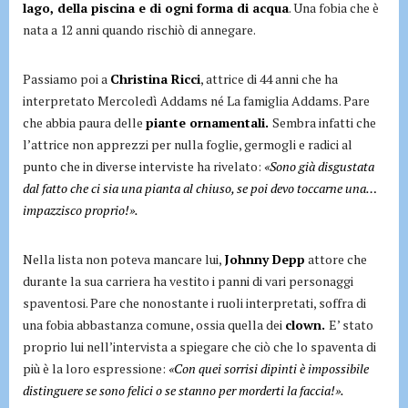
lago, della piscina e di ogni forma di acqua
. Una fobia che è
nata a 12 anni quando rischiò di annegare.
Passiamo poi a
Christina Ricci
, attrice di 44 anni che ha
interpretato Mercoledì Addams né La famiglia Addams. Pare
che abbia paura delle
piante ornamentali.
Sembra infatti che
l’attrice non apprezzi per nulla foglie, germogli e radici al
punto che in diverse interviste ha rivelato:
«Sono già disgustata
dal fatto che ci sia una pianta al chiuso, se poi devo toccarne una…
impazzisco proprio!».
Nella lista non poteva mancare lui,
Johnny Depp
attore che
durante la sua carriera ha vestito i panni di vari personaggi
spaventosi. Pare che nonostante i ruoli interpretati, soffra di
una fobia abbastanza comune, ossia quella dei
clown.
E’ stato
proprio lui nell’intervista a spiegare che ciò che lo spaventa di
più è la loro espressione:
«Con quei sorrisi dipinti è impossibile
distinguere se sono felici o se stanno per morderti la faccia!».