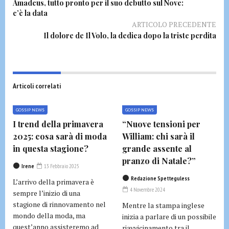
Amadeus, tutto pronto per il suo debutto sul Nove:
c’è la data
ARTICOLO PRECEDENTE
Il dolore de Il Volo, la dedica dopo la triste perdita
Articoli correlati
GOSSIP NEWS
GOSSIP NEWS
I trend della primavera
“Nuove tensioni per
2025: cosa sarà di moda
William: chi sarà il
in questa stagione?
grande assente al
pranzo di Natale?”
Irene
13 Febbraio 2025
Redazione Spetteguless
L’arrivo della primavera è
4 Novembre 2024
sempre l’inizio di una
stagione di rinnovamento nel
Mentre la stampa inglese
mondo della moda, ma
inizia a parlare di un possibile
quest’anno assisteremo ad
riavvicinamento tra il