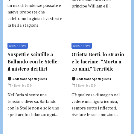
un mix di tendenze passate e
principe William e il...
nuove proposte che
celebrano la gioia di vestirsi e
la bella stagione.
GOSSIP NEWS
GOSSIP NEWS
Sospetti e scintille a
Orietta Berti, lo strazio
Ballando con le Stelle:
e le lacrime: “Morta a
il mistero dei flirt
20 anni.” Terribile
Redazione Spetteguless
Redazione Spetteguless
4 Novembre 2024
3 Novembre 2024
Nell’aria si sente una
C'è qualcosa di magico nel
tensione diversa. Ballando
vedere una figura iconica,
con le Stelle non è solo uno
sempre sotto i riflettori,
spettacolo di danza: ogni...
rivelare le sue emozioni...