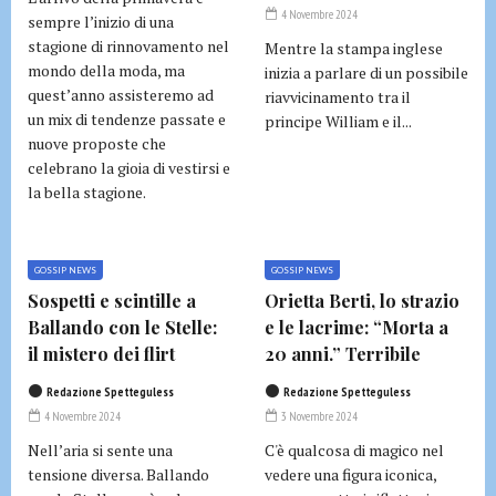
4 Novembre 2024
sempre l’inizio di una
stagione di rinnovamento nel
Mentre la stampa inglese
mondo della moda, ma
inizia a parlare di un possibile
quest’anno assisteremo ad
riavvicinamento tra il
un mix di tendenze passate e
principe William e il...
nuove proposte che
celebrano la gioia di vestirsi e
la bella stagione.
GOSSIP NEWS
GOSSIP NEWS
Sospetti e scintille a
Orietta Berti, lo strazio
Ballando con le Stelle:
e le lacrime: “Morta a
il mistero dei flirt
20 anni.” Terribile
Redazione Spetteguless
Redazione Spetteguless
4 Novembre 2024
3 Novembre 2024
Nell’aria si sente una
C'è qualcosa di magico nel
tensione diversa. Ballando
vedere una figura iconica,