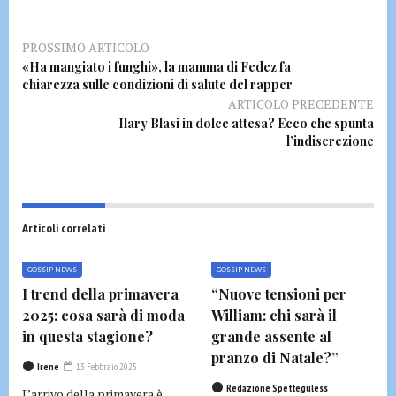
PROSSIMO ARTICOLO
«Ha mangiato i funghi», la mamma di Fedez fa
chiarezza sulle condizioni di salute del rapper
ARTICOLO PRECEDENTE
Ilary Blasi in dolce attesa? Ecco che spunta
l’indiscrezione
Articoli correlati
GOSSIP NEWS
GOSSIP NEWS
I trend della primavera
“Nuove tensioni per
2025: cosa sarà di moda
William: chi sarà il
in questa stagione?
grande assente al
pranzo di Natale?”
Irene
13 Febbraio 2025
Redazione Spetteguless
L’arrivo della primavera è