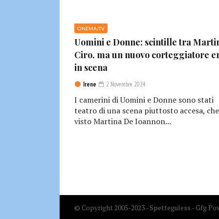
CINEMA/TV
Uomini e Donne: scintille tra Marti
Ciro, ma un nuovo corteggiatore e
in scena
Irene
2 Novembre 2024
I camerini di Uomini e Donne sono stati
teatro di una scena piuttosto accesa, che
visto Martina De Ioannon...
© Copyright 2005-2023 - Spetteguless - Gfg Pow