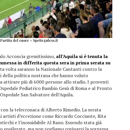
artita del cuore – Spetteguless.it
Italo Acconcia gremitissimo,
all’Aquila si è tenuta la
asmessa in differita questa sera in prima serata su
sta volta saranno la Nazionale Cantanti contro la
olti della politica nostrana che hanno voluto
a attirare più di 6000 persone allo stadio. I proventi
l’Ospedale Pediatrico Bambin Gesù di Roma e al Pronto
’Ospedale San Salvatore dell’Aquila.
con la telecronaca di Alberto Rimedio. La serata
uni artisti d’eccezione come Riccardo Cocciante, Rita
ticchi e l’inossidabile Al Bano. Essendo stata già
tato spoilerato, ma non vogliamo rovinarvi la sorpresa,