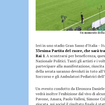
Un momento della P
Ieri in uno stadio Gran Sasso d’Italia – 
33esima Partita del cuore, che sarà tr
Rai 1
. A scontrarsi per beneficenza, que
Nazionale Politici. Tanti gli artisti e i v
partecipare alla manifestazione, riuscita 
della serata saranno devoluti in toto al
Soccorso e gli Ambulatori Pediatrici dell
Un evento condotto da Eleonora Daniele 
vedrà inoltre l’esibizione dal vivo di alc
Pavone, Amara, Paolo Vallesi, Simone Cris
giocata, sui social il risultato finale è s