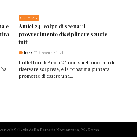
CINEMA/TV
na e
Amici 24, colpo di scena: il
ntra
provvedimento disciplinare scuote
tutti
Irene
2 Novembre 2024
I riflettori di Amici 24 non smettono mai di
 ha
riservare sorprese, e la prossima puntata
promette di essere una...
erweb Srl - via della Batteria Nomentana, 26 - Roma