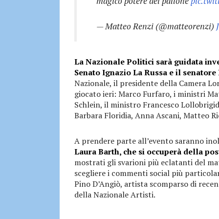
magico potere del pallone
pic.twi
— Matteo Renzi (@matteorenzi)
La Nazionale Politici sarà guidata inve
Senato Ignazio La Russa e il senatore
Nazionale, il presidente della Camera Lor
giocato ieri: Marco Furfaro, i ministri Ma
Schlein, il ministro Francesco Lollobrigi
Barbara Floridia, Anna Ascani, Matteo Ri
A prendere parte all’evento saranno ino
Laura Barth, che si occuperà della po
mostrati gli svarioni più eclatanti del m
scegliere i commenti social più particolar
Pino D’Angiò, artista scomparso di recent
della Nazionale Artisti.