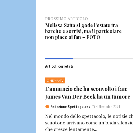
PROSSIMO ARTICOLO
Melissa Satta si gode l’estate tra
barche e sorrisi, ma il particolare
non piace ai fan – FOTO
Articoli correlati
CINEMA/TV
L’annuncio che ha sconvolto i fan:
James Van Der Beek ha un tumore
Redazione Spetteguless
4 Novembre 2024
Nel mondo dello spettacolo, le notizie c
scuotono arrivano come un’onda silenzio
che cresce lentamente...