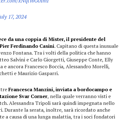
tter.com/xNqtWG0ImI
July 17, 2024
ce da una coppia di Mister, il presidente del
 Pier Ferdinando Casini
. Capitano di questa inusuale
enzo Fontana. Tra i volti della politica che hanno
tteo Salvini e Carlo Giorgetti, Giuseppe Conte, Elly
da e ancora Francesco Boccia, Alessandro Morelli,
chetti e Maurizio Gasparri.
ltre
Francesca Manzini, inviata a bordocampo e
stazione Svar Corner
, nella quale verranno visti e
atch. Alessandra Tripoli sarà quindi impegnata nello
i. Durante la serata, inoltre, sarà ricordato anche
e a causa di una lunga malattia, tra i soci fondatori