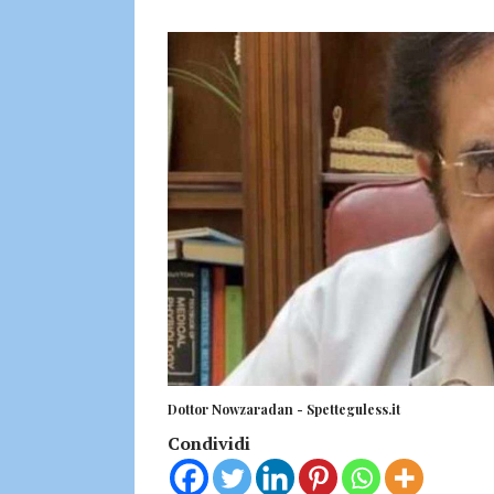
Dottor Nowzaradan - Spetteguless.it
Condividi