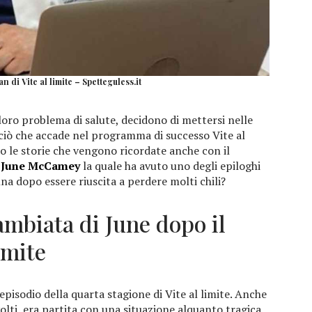
n di Vite al limite – Spetteguless.it
 loro problema di salute, decidono di mettersi nelle
 ciò che accade nel programma di successo Vite al
o le storie che vengono ricordate anche con il
i
June McCamey
la quale ha avuto uno degli epiloghi
nna dopo essere riuscita a perdere molti chili?
ambiata di June dopo il
imite
episodio della quarta stagione di Vite al limite. Anche
olti, era partita con una situazione alquanto tragica.