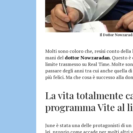
Il Dottor Nowzarada
Molti sono coloro che, resisi conto della
mani del
dottor Nowzaradan
. Questo è
limite trasmesso su Real Time. Molte son
passare degli anni tra cui anche quella d
più felici. Ma che cosa è successo alla do
La vita totalmente c
programma Vite al l
June è stata una delle protagonisti di un 
lei, proprio come accade per molti altri v