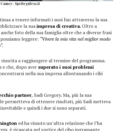
Camey- Spetteguless.it
tinua a tenere informati i suoi fan attraverso la sua
bblicizzare la sua
impresa di creativa.
Oltre a
anche foto della sua famiglia oltre che a diverse frasi
a possiamo leggere:
“Vivere la mia vita nel miglior modo
“.
 è riuscita a raggiungere al termine del programma.
a e che, dopo aver
superato i suoi problemi
 concentrarsi nella sua impresa allontanando i cibi
ecchio partner
, Sadi Gregory. Ma, più la sua
le permetteva di ottenere risultati, più Sadi metteva
’inevitabile e quindi i due si sono separati.
hington
ed ha vissuto un’altra relazione che l’ha
ress, è ricascata nel vortice del cibo ingrassante