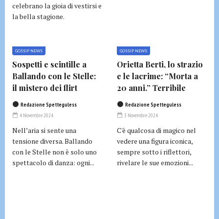
celebrano la gioia di vestirsi e
la bella stagione.
GOSSIP NEWS
GOSSIP NEWS
Sospetti e scintille a
Orietta Berti, lo strazio
Ballando con le Stelle:
e le lacrime: “Morta a
il mistero dei flirt
20 anni.” Terribile
Redazione Spetteguless
Redazione Spetteguless
4 Novembre 2024
3 Novembre 2024
Nell’aria si sente una
C'è qualcosa di magico nel
tensione diversa. Ballando
vedere una figura iconica,
con le Stelle non è solo uno
sempre sotto i riflettori,
spettacolo di danza: ogni...
rivelare le sue emozioni...