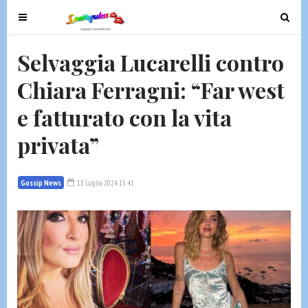
T
T
o
o
g
g
Selvaggia Lucarelli contro
g
g
Chiara Ferragni: “Far west
l
l
e
e
e fatturato con la vita
n
n
a
a
privata”
v
v
i
i
g
g
Gossip News
13 Luglio 2024 15:41
a
a
t
t
i
i
o
o
n
n