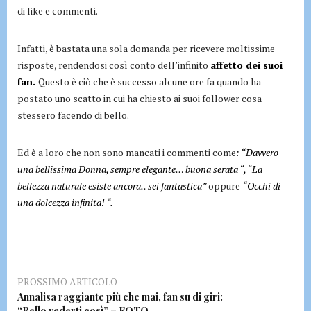
di like e commenti.
Infatti, è bastata una sola domanda per ricevere moltissime
risposte, rendendosi così conto dell’infinito
affetto dei suoi
fan.
Questo è ciò che è successo alcune ore fa quando ha
postato uno scatto in cui ha chiesto ai suoi follower cosa
stessero facendo di bello.
Ed è a loro che non sono mancati i commenti come
: “Davvero
una bellissima Donna, sempre elegante… buona serata “, “La
bellezza naturale esiste ancora.. sei fantastica”
oppure
“Occhi di
una dolcezza infinita! “.
PROSSIMO ARTICOLO
Annalisa raggiante più che mai, fan su di giri:
“Bello vederti così” – FOTO