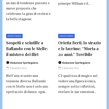
un mix di tendenze passate e
principe William e il...
nuove proposte che
celebrano la gioia di vestirsi e
la bella stagione.
GOSSIP NEWS
GOSSIP NEWS
Sospetti e scintille a
Orietta Berti, lo strazio
Ballando con le Stelle:
e le lacrime: “Morta a
il mistero dei flirt
20 anni.” Terribile
Redazione Spetteguless
Redazione Spetteguless
4 Novembre 2024
3 Novembre 2024
Nell’aria si sente una
C'è qualcosa di magico nel
tensione diversa. Ballando
vedere una figura iconica,
con le Stelle non è solo uno
sempre sotto i riflettori,
spettacolo di danza: ogni...
rivelare le sue emozioni...