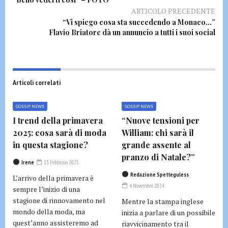
ARTICOLO PRECEDENTE
“Vi spiego cosa sta succedendo a Monaco…”
Flavio Briatore dà un annuncio a tutti i suoi social
Articoli correlati
GOSSIP NEWS
GOSSIP NEWS
I trend della primavera
“Nuove tensioni per
2025: cosa sarà di moda
William: chi sarà il
in questa stagione?
grande assente al
pranzo di Natale?”
Irene
13 Febbraio 2025
Redazione Spetteguless
L’arrivo della primavera è
4 Novembre 2024
sempre l’inizio di una
stagione di rinnovamento nel
Mentre la stampa inglese
mondo della moda, ma
inizia a parlare di un possibile
quest’anno assisteremo ad
riavvicinamento tra il