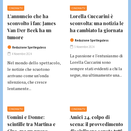
CINEMA/TV
CINEMA/TV
L’annuncio che ha
Lorella Cuccarini è
sconvolto i fan: James
sconvolta: una notizia le
Van Der Beek ha un
ha cambiato la giornata
tumore
Redazione Spetteguless
3 Novembre 2024
Redazione Spetteguless
4 Novembre 2024
La passione e l'entusiasmo di
Lorella Cuccarini sono
Nel mondo dello spettacolo,
sempre stati evidenti a chi la
le notizie che scuotono
segue, ma ultimamente una...
arrivano come un’onda
silenziosa, che cresce
lentamente...
CINEMA/TV
CINEMA/TV
Uomini e Donne:
Amici 24, colpo di
scintille tra Martina e
scena: il provvedimento