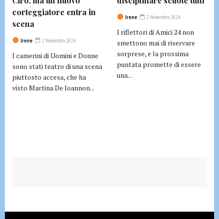
Ciro, ma un nuovo
disciplinare scuote tutti
corteggiatore entra in
Irene
2 Novembre 2024
scena
I riflettori di Amici 24 non
Irene
2 Novembre 2024
smettono mai di riservare
sorprese, e la prossima
I camerini di Uomini e Donne
puntata promette di essere
sono stati teatro di una scena
una...
piuttosto accesa, che ha
visto Martina De Ioannon...