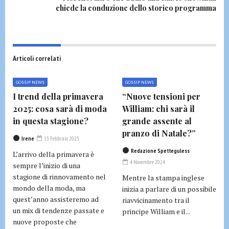
chiede la conduzione dello storico programma
Articoli correlati
GOSSIP NEWS
GOSSIP NEWS
I trend della primavera
“Nuove tensioni per
2025: cosa sarà di moda
William: chi sarà il
in questa stagione?
grande assente al
pranzo di Natale?”
Irene
13 Febbraio 2025
Redazione Spetteguless
L’arrivo della primavera è
4 Novembre 2024
sempre l’inizio di una
stagione di rinnovamento nel
Mentre la stampa inglese
mondo della moda, ma
inizia a parlare di un possibile
quest’anno assisteremo ad
riavvicinamento tra il
un mix di tendenze passate e
principe William e il...
nuove proposte che