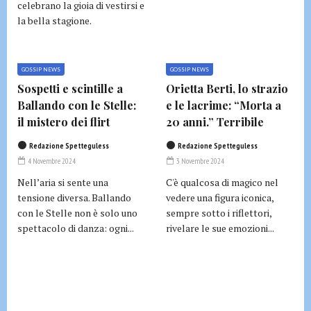
celebrano la gioia di vestirsi e
la bella stagione.
GOSSIP NEWS
GOSSIP NEWS
Sospetti e scintille a
Orietta Berti, lo strazio
Ballando con le Stelle:
e le lacrime: “Morta a
il mistero dei flirt
20 anni.” Terribile
Redazione Spetteguless
Redazione Spetteguless
4 Novembre 2024
3 Novembre 2024
Nell’aria si sente una
C'è qualcosa di magico nel
tensione diversa. Ballando
vedere una figura iconica,
con le Stelle non è solo uno
sempre sotto i riflettori,
spettacolo di danza: ogni...
rivelare le sue emozioni...