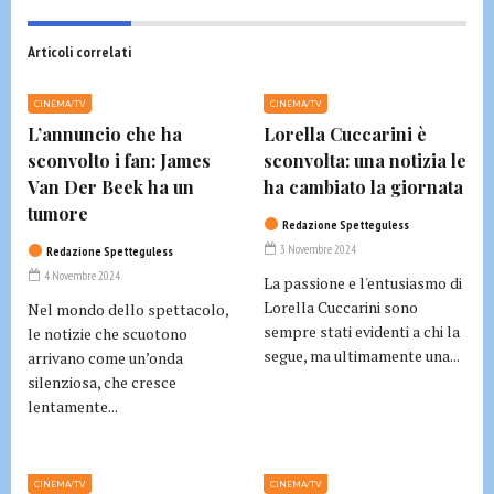
Articoli correlati
CINEMA/TV
CINEMA/TV
L’annuncio che ha
Lorella Cuccarini è
sconvolto i fan: James
sconvolta: una notizia le
Van Der Beek ha un
ha cambiato la giornata
tumore
Redazione Spetteguless
3 Novembre 2024
Redazione Spetteguless
4 Novembre 2024
La passione e l'entusiasmo di
Lorella Cuccarini sono
Nel mondo dello spettacolo,
sempre stati evidenti a chi la
le notizie che scuotono
segue, ma ultimamente una...
arrivano come un’onda
silenziosa, che cresce
lentamente...
CINEMA/TV
CINEMA/TV