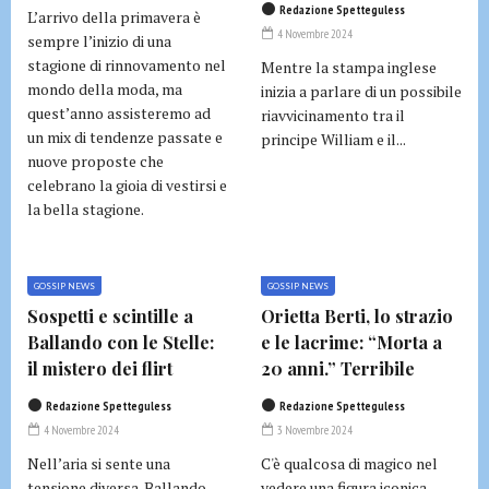
Redazione Spetteguless
L’arrivo della primavera è
4 Novembre 2024
sempre l’inizio di una
stagione di rinnovamento nel
Mentre la stampa inglese
mondo della moda, ma
inizia a parlare di un possibile
quest’anno assisteremo ad
riavvicinamento tra il
un mix di tendenze passate e
principe William e il...
nuove proposte che
celebrano la gioia di vestirsi e
la bella stagione.
GOSSIP NEWS
GOSSIP NEWS
Sospetti e scintille a
Orietta Berti, lo strazio
Ballando con le Stelle:
e le lacrime: “Morta a
il mistero dei flirt
20 anni.” Terribile
Redazione Spetteguless
Redazione Spetteguless
4 Novembre 2024
3 Novembre 2024
Nell’aria si sente una
C'è qualcosa di magico nel
tensione diversa. Ballando
vedere una figura iconica,