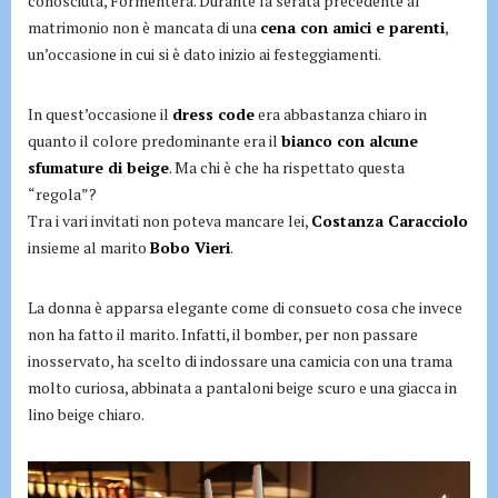
conosciuta, Formentera. Durante la serata precedente al
matrimonio non è mancata di una
cena con amici e parenti
,
un’occasione in cui si è dato inizio ai festeggiamenti.
In quest’occasione il
dress code
era abbastanza chiaro in
quanto il colore predominante era il
bianco con alcune
sfumature di beige
. Ma chi è che ha rispettato questa
“regola”?
Tra i vari invitati non poteva mancare lei,
Costanza Caracciolo
insieme al marito
Bobo Vieri
.
La donna è apparsa elegante come di consueto cosa che invece
non ha fatto il marito. Infatti, il bomber, per non passare
inosservato, ha scelto di indossare una camicia con una trama
molto curiosa, abbinata a pantaloni beige scuro e una giacca in
lino beige chiaro.