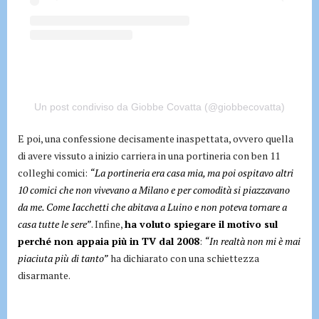
Un post condiviso da Giobbe Covatta (@giobbecovatta)
E poi, una confessione decisamente inaspettata, ovvero quella
di avere vissuto a inizio carriera in una portineria con ben 11
colleghi comici:
“La portineria era casa mia, ma poi ospitavo altri
10 comici che non vivevano a Milano e per comodità si piazzavano
da me. Come Iacchetti che abitava a Luino e non poteva tornare a
casa tutte le sere”
. Infine,
ha voluto spiegare il motivo sul
perché non appaia più in TV dal 2008
:
“In realtà non mi è mai
piaciuta più di tanto”
ha dichiarato con una schiettezza
disarmante.