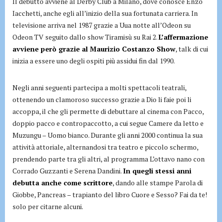
Il debutto avviene al Derby Club a Milano, dove conosce Enzo
Iacchetti, anche egli all’inizio della sua fortunata carriera. In
televisione arriva nel 1987 grazie a Uua notte all’Odeon su
Odeon TV seguito dallo show Tiramisù su Rai 2.
L’affermazione
avviene però grazie al Maurizio Costanzo Show
, talk di cui
inizia a essere uno degli ospiti più assidui fin dal 1990.
Negli anni seguenti partecipa a molti spettacoli teatrali,
ottenendo un clamoroso successo grazie a Dio li faie poi li
accoppa, il che gli permette di debuttare al cinema con Pacco,
doppio pacco e contropaccotto, a cui segue Camere da letto e
Muzungu – Uomo bianco. Durante gli anni 2000 continua la sua
attività attoriale, alternandosi tra teatro e piccolo schermo,
prendendo parte tra gli altri, al programma L’ottavo nano con
Corrado Guzzanti e Serena Dandini.
In quegli stessi anni
debutta anche come scrittore
, dando alle stampe Parola di
Giobbe, Pancreas – trapianto del libro Cuore e Sesso? Fai da te!
solo per citarne alcuni.