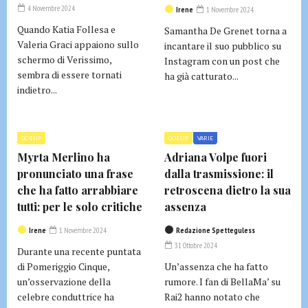
4 Novembre 2024
Irene
1 Novembre 2024
Quando Katia Follesa e
Samantha De Grenet torna a
Valeria Graci appaiono sullo
incantare il suo pubblico su
schermo di Verissimo,
Instagram con un post che
sembra di essere tornati
ha già catturato...
indietro...
GOSSIP
GOSSIP
VARIE
Myrta Merlino ha
Adriana Volpe fuori
pronunciato una frase
dalla trasmissione: il
che ha fatto arrabbiare
retroscena dietro la sua
tutti: per le solo critiche
assenza
Irene
1 Novembre 2024
Redazione Spetteguless
31 Ottobre 2024
Durante una recente puntata
di Pomeriggio Cinque,
Un’assenza che ha fatto
un’osservazione della
rumore. I fan di BellaMa’ su
celebre conduttrice ha
Rai2 hanno notato che