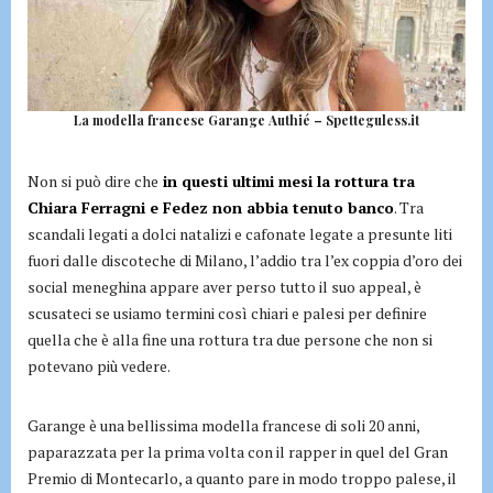
La modella francese Garange Authié – Spetteguless.it
Non si può dire che
in questi ultimi mesi la rottura tra
Chiara Ferragni e Fedez non abbia tenuto banco
. Tra
scandali legati a dolci natalizi e cafonate legate a presunte liti
fuori dalle discoteche di Milano, l’addio tra l’ex coppia d’oro dei
social meneghina appare aver perso tutto il suo appeal, è
scusateci se usiamo termini così chiari e palesi per definire
quella che è alla fine una rottura tra due persone che non si
potevano più vedere.
Garange è una bellissima modella francese di soli 20 anni,
paparazzata per la prima volta con il rapper in quel del Gran
Premio di Montecarlo, a quanto pare in modo troppo palese, il