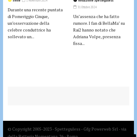
Irene
1 Novembre 2024
Redazione Spetteguless
31 Ottobre 2024
Durante una recente puntata
di Pomeriggio Cinque,
Un’assenza che ha fatto
un’osservazione della
rumore. I fan di BellaMa’ su
celebre conduttrice ha
Rai2 hanno notato che
sollevato un...
Adriana Volpe, presenza
fissa...
© Copyright 2005-2023 - Spetteguless - Gfg Powerweb Srl - via
della Batteria Nomentana, 26 - Roma