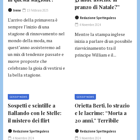
pranzo di Natale?”
Irene
13 Febbraio 2025
Redazione Spetteguless
L’arrivo della primavera è
4 Novembre 2024
sempre l’inizio di una
stagione di rinnovamento nel
Mentre la stampa inglese
mondo della moda, ma
inizia a parlare di un possibile
quest’anno assisteremo ad
riavvicinamento tra il
un mix di tendenze passate e
principe William e il...
nuove proposte che
celebrano la gioia di vestirsi e
la bella stagione.
GOSSIP NEWS
GOSSIP NEWS
Sospetti e scintille a
Orietta Berti, lo strazio
Ballando con le Stelle:
e le lacrime: “Morta a
il mistero dei flirt
20 anni.” Terribile
Redazione Spetteguless
Redazione Spetteguless
4 Novembre 2024
3 Novembre 2024