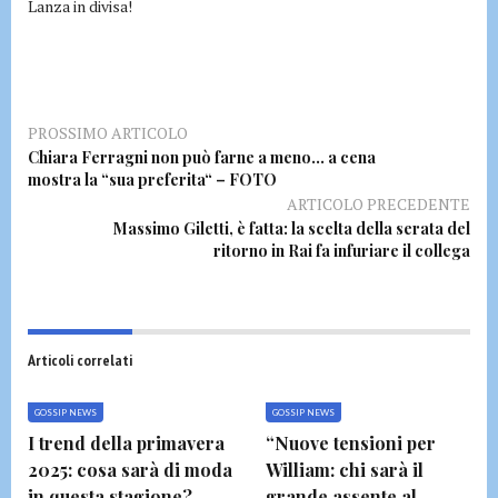
Lanza in divisa!
PROSSIMO ARTICOLO
Chiara Ferragni non può farne a meno… a cena
mostra la “sua preferita“ – FOTO
ARTICOLO PRECEDENTE
Massimo Giletti, è fatta: la scelta della serata del
ritorno in Rai fa infuriare il collega
Articoli correlati
GOSSIP NEWS
GOSSIP NEWS
I trend della primavera
“Nuove tensioni per
2025: cosa sarà di moda
William: chi sarà il
in questa stagione?
grande assente al