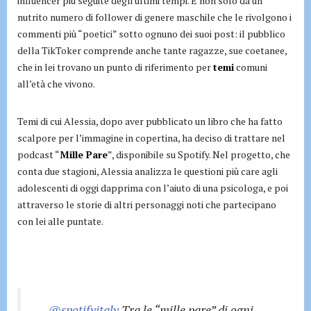
influencer più seguite degli ultimi tempi. E non solo da un
nutrito numero di follower di genere maschile che le rivolgono i
commenti più “poetici” sotto ognuno dei suoi post: il pubblico
della TikToker comprende anche tante ragazze, sue coetanee,
che in lei trovano un punto di riferimento per
temi
comuni
all’età che vivono.
Temi di cui Alessia, dopo aver pubblicato un libro che ha fatto
scalpore per l’immagine in copertina, ha deciso di trattare nel
podcast “
Mille Pare
”, disponibile su Spotify. Nel progetto, che
conta due stagioni, Alessia analizza le questioni più care agli
adolescenti di oggi dapprima con l’aiuto di una psicologa, e poi
attraverso le storie di altri personaggi noti che partecipano
con lei alle puntate.
@spotifyitaly
Tra le “mille pare” di ogni