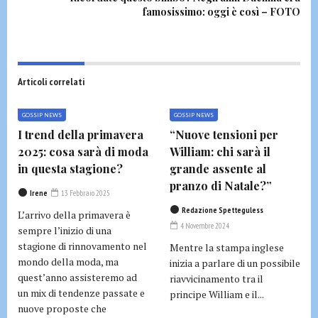
famosissimo: oggi è così – FOTO
Articoli correlati
GOSSIP NEWS
GOSSIP NEWS
I trend della primavera
“Nuove tensioni per
2025: cosa sarà di moda
William: chi sarà il
in questa stagione?
grande assente al
pranzo di Natale?”
Irene
13 Febbraio 2025
Redazione Spetteguless
L’arrivo della primavera è
4 Novembre 2024
sempre l’inizio di una
stagione di rinnovamento nel
Mentre la stampa inglese
mondo della moda, ma
inizia a parlare di un possibile
quest’anno assisteremo ad
riavvicinamento tra il
un mix di tendenze passate e
principe William e il...
nuove proposte che