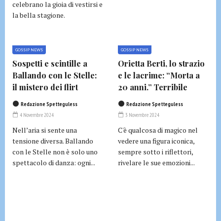
celebrano la gioia di vestirsi e
la bella stagione.
GOSSIP NEWS
GOSSIP NEWS
Sospetti e scintille a
Orietta Berti, lo strazio
Ballando con le Stelle:
e le lacrime: “Morta a
il mistero dei flirt
20 anni.” Terribile
Redazione Spetteguless
Redazione Spetteguless
4 Novembre 2024
3 Novembre 2024
Nell’aria si sente una
C'è qualcosa di magico nel
tensione diversa. Ballando
vedere una figura iconica,
con le Stelle non è solo uno
sempre sotto i riflettori,
spettacolo di danza: ogni...
rivelare le sue emozioni...