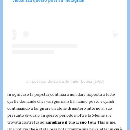
Visualizza questo post su Instagram
Un post condiviso da Jennifer Lopez (@jlo)
In ogni caso la popstar continua a non dare risposta a tutte
quelle domande che i vari giornalisti li hanno posto e quindi
continuando a far girare un alone di mistero intorno al suo
presunto divorzio. In questo periodo inoltre la 54enne si è
trovata costretta ad
annullare il tuo il suo tour
This is me.
Una notizia che è stata resa nota tramite una newsletter in cui è