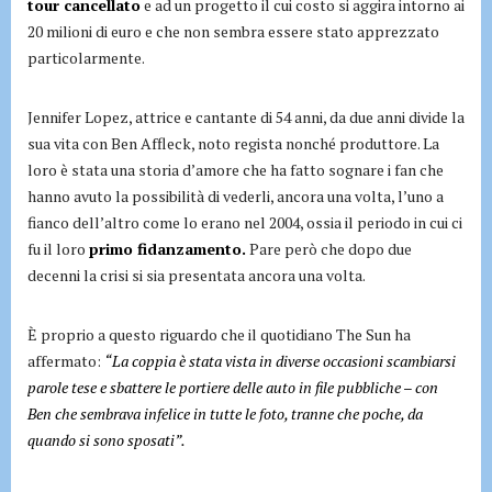
tour cancellato
e ad un progetto il cui costo si aggira intorno ai
20 milioni di euro e che non sembra essere stato apprezzato
particolarmente.
Jennifer Lopez, attrice e cantante di 54 anni, da due anni divide la
sua vita con Ben Affleck, noto regista nonché produttore. La
loro è stata una storia d’amore che ha fatto sognare i fan che
hanno avuto la possibilità di vederli, ancora una volta, l’uno a
fianco dell’altro come lo erano nel 2004, ossia il periodo in cui ci
fu il loro
primo fidanzamento.
Pare però che dopo due
decenni la crisi si sia presentata ancora una volta.
È proprio a questo riguardo che il quotidiano The Sun ha
affermato:
“La coppia è stata vista in diverse occasioni scambiarsi
parole tese e sbattere le portiere delle auto in file pubbliche – con
Ben che sembrava infelice in tutte le foto, tranne che poche, da
quando si sono sposati”.