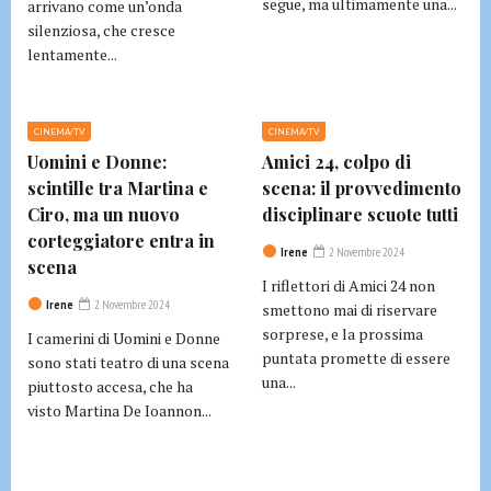
segue, ma ultimamente una...
arrivano come un’onda
silenziosa, che cresce
lentamente...
CINEMA/TV
CINEMA/TV
Uomini e Donne:
Amici 24, colpo di
scintille tra Martina e
scena: il provvedimento
Ciro, ma un nuovo
disciplinare scuote tutti
corteggiatore entra in
Irene
2 Novembre 2024
scena
I riflettori di Amici 24 non
Irene
2 Novembre 2024
smettono mai di riservare
sorprese, e la prossima
I camerini di Uomini e Donne
puntata promette di essere
sono stati teatro di una scena
una...
piuttosto accesa, che ha
visto Martina De Ioannon...