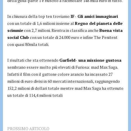
della gioia-parte 1 è riuscito a racimolare 148 mila euro in tutto.
In chiusura della top ten troviamo
IF- Gli amici immaginari
con un totale di 1,6 milioni insieme al
Regno del pianeta delle
scimmie
con 2,7 milioni. Rientra in classifica anche
Buena vista
social Club
con un totale di 24.000 euro e infine The Penitent
con quasi 80mila totali.
I risultati che sta ottenendo
Garfield- una missione gustosa
sembrano essere molto più elevati di Furiosa: mad Max Saga.
Infatti il film con il gattone colore arancio ha incassato 27
milioni di euro divisi in 60 mercati internazionali, raggiungendo
152,2 milioni di dollari totale mentre mad Max Saga ha ottenuto
un totale di 114,4 milioni totali
PROSSIMO ARTICOLO