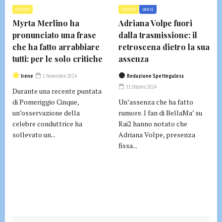
GOSSIP
GOSSIP
VARIE
Myrta Merlino ha
Adriana Volpe fuori
pronunciato una frase
dalla trasmissione: il
che ha fatto arrabbiare
retroscena dietro la sua
tutti: per le solo critiche
assenza
Irene
1 Novembre 2024
Redazione Spetteguless
31 Ottobre 2024
Durante una recente puntata
di Pomeriggio Cinque,
Un’assenza che ha fatto
un’osservazione della
rumore. I fan di BellaMa’ su
celebre conduttrice ha
Rai2 hanno notato che
sollevato un...
Adriana Volpe, presenza
fissa...