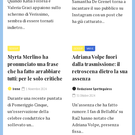
Quando Katia Follesa e
Samantha De Grenet torna a
Valeria Graci appaiono sullo
incantare il suo pubblico su
schermo di Verissimo,
Instagram con un post che
sembra di essere tornati
ha già catturato...
indietro...
GOSSIP
GOSSIP
VARIE
Myrta Merlino ha
Adriana Volpe fuori
pronunciato una frase
dalla trasmissione: il
che ha fatto arrabbiare
retroscena dietro la sua
tutti: per le solo critiche
assenza
Irene
1 Novembre 2024
Redazione Spetteguless
31 Ottobre 2024
Durante una recente puntata
di Pomeriggio Cinque,
Un’assenza che ha fatto
un’osservazione della
rumore. I fan di BellaMa’ su
celebre conduttrice ha
Rai2 hanno notato che
sollevato un...
Adriana Volpe, presenza
fissa...