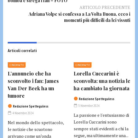
bomba e strega i fan – FOTO
ARTICOLO PRECEDENTE
Adriana Volpe si confessa a La Volta Buona, ecco i
momenti più difficili da lei vissuti
Articoli correlati
CINEMA/TV
CINEMA/TV
L’annuncio che ha
Lorella Cuccarini è
sconvolto i fan: James
sconvolta: una notizia le
Van Der Beek ha un
ha cambiato la giornata
tumore
Redazione Spetteguless
3 Novembre 2024
Redazione Spetteguless
4 Novembre 2024
La passione e l'entusiasmo di
Lorella Cuccarini sono
Nel mondo dello spettacolo,
sempre stati evidenti a chi la
le notizie che scuotono
segue, ma ultimamente una...
arrivano come un’onda