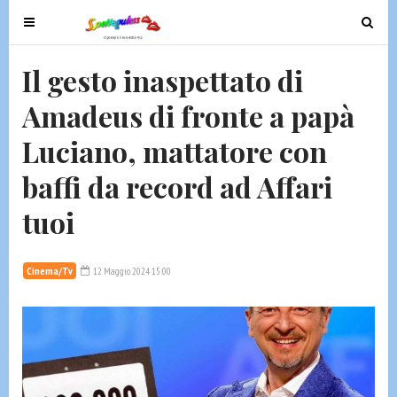
T
T
o
o
g
g
Il gesto inaspettato di
g
g
Amadeus di fronte a papà
l
l
e
e
Luciano, mattatore con
n
n
a
a
baffi da record ad Affari
v
v
tuoi
i
i
g
g
a
a
Cinema/Tv
12 Maggio 2024 15:00
t
t
i
i
o
o
n
n