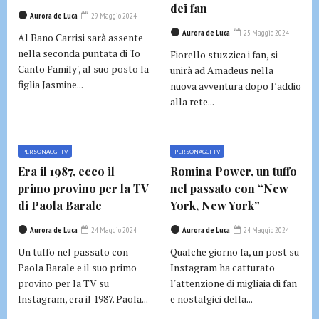
dei fan
Aurora de Luca
29 Maggio 2024
Aurora de Luca
25 Maggio 2024
Al Bano Carrisi sarà assente
nella seconda puntata di 'Io
Fiorello stuzzica i fan, si
Canto Family', al suo posto la
unirà ad Amadeus nella
figlia Jasmine...
nuova avventura dopo l’addio
alla rete...
PERSONAGGI TV
PERSONAGGI TV
Era il 1987, ecco il
Romina Power, un tuffo
primo provino per la TV
nel passato con “New
di Paola Barale
York, New York”
Aurora de Luca
24 Maggio 2024
Aurora de Luca
24 Maggio 2024
Un tuffo nel passato con
Qualche giorno fa, un post su
Paola Barale e il suo primo
Instagram ha catturato
provino per la TV su
l'attenzione di migliaia di fan
Instagram, era il 1987. Paola...
e nostalgici della...