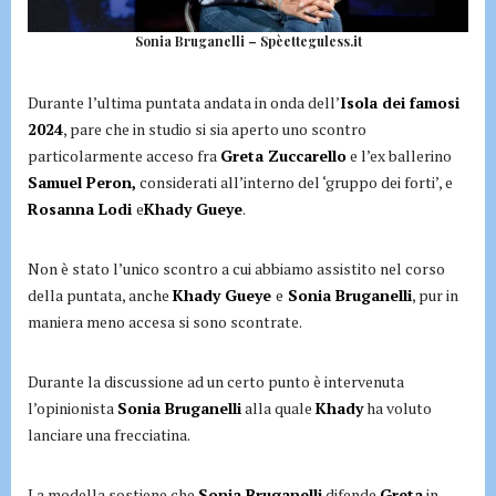
Sonia Bruganelli – Spèetteguless.it
Durante l’ultima puntata andata in onda dell’
Isola dei famosi
2024
, pare che in studio si sia aperto uno scontro
particolarmente acceso fra
Greta Zuccarello
e l’ex ballerino
Samuel Peron,
considerati all’interno del ‘gruppo dei forti’, e
Rosanna Lodi
e
Khady Gueye
.
Non è stato l’unico scontro a cui abbiamo assistito nel corso
della puntata, anche
Khady Gueye
e
Sonia Bruganelli
, pur in
maniera meno accesa si sono scontrate.
Durante la discussione ad un certo punto è intervenuta
l’opinionista
Sonia Bruganelli
alla quale
Khady
ha voluto
lanciare una frecciatina.
La modella sostiene che
Sonia Bruganelli
difende
Greta
in