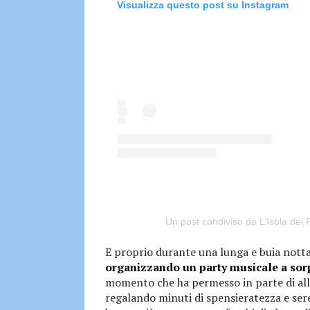
Visualizza questo post su Instagram
Un post condiviso da L’Isola dei
E proprio durante una lunga e buia nottata
organizzando un party musicale a sor
momento che ha permesso in parte di allen
regalando minuti di spensieratezza e ser