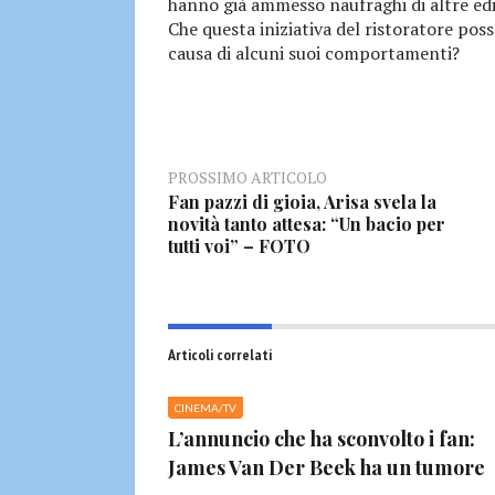
hanno già ammesso naufraghi di altre edi
Che questa iniziativa del ristoratore pos
causa di alcuni suoi comportamenti?
PROSSIMO ARTICOLO
Fan pazzi di gioia, Arisa svela la
novità tanto attesa: “Un bacio per
tutti voi” – FOTO
Articoli correlati
CINEMA/TV
L’annuncio che ha sconvolto i fan:
James Van Der Beek ha un tumore