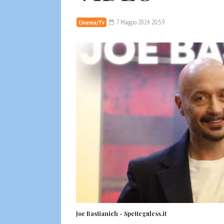
7 Maggio 2024 20:59
Cinema/Tv
Joe Bastianich - Spetteguless.it