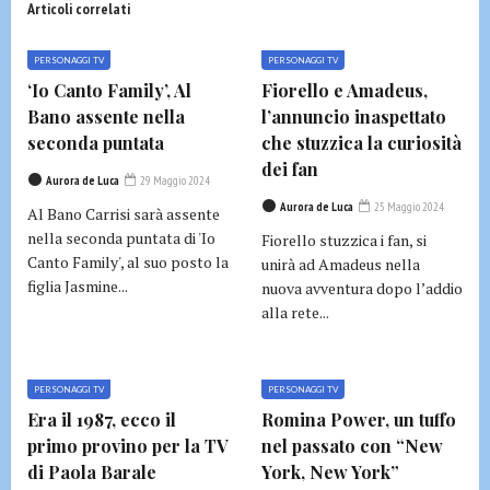
Articoli correlati
PERSONAGGI TV
PERSONAGGI TV
‘Io Canto Family’, Al
Fiorello e Amadeus,
Bano assente nella
l’annuncio inaspettato
seconda puntata
che stuzzica la curiosità
dei fan
Aurora de Luca
29 Maggio 2024
Aurora de Luca
25 Maggio 2024
Al Bano Carrisi sarà assente
nella seconda puntata di 'Io
Fiorello stuzzica i fan, si
Canto Family', al suo posto la
unirà ad Amadeus nella
figlia Jasmine...
nuova avventura dopo l’addio
alla rete...
PERSONAGGI TV
PERSONAGGI TV
Era il 1987, ecco il
Romina Power, un tuffo
primo provino per la TV
nel passato con “New
di Paola Barale
York, New York”