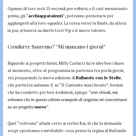
Ognuno di loro avrà 15 secondi per esibirsi, e il cast menzionato
prima, gli “
acchiappatalenti
”, potranno prenotarsi per
aggiungerli alla loro squadra. La corsa verso la finale, da allora
in poi, si baserà su duetti tra il Vip e il nuovo talento.
Condurre Sanremo? “Mi mancano i giorni”
Riguardo ai progetti futuri, Milly Carlucci ha le idee ben chiare:
al momento, oltre al programma in partenza tra pochi giorni,
sta preparando la nuova edizione di
Ballando con le Stelle
,
che partirà in autunno. E su “Il Cantante mascherato”, format
che ha condotto per ben 4 edizioni, spiega: “
non chiude, ma
volevano che in questo ultimo scampolo di stagione mi concentrassi
su un progetto
nuovo
”.
Quel “volevano” allude certo ai vertici Rai, al che la domanda
sorge spontanea e inevitabile: cosa pensa la regina di Ballando