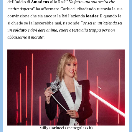
dell’addio di
Amadeus
alla Rai? “
Ha fatto una sua scelta che
merita rispetto
” ha affermato Carlucci, ribadendo tuttavia la sua
convinzione che sia ancora la Rai l’azienda
leader
. E quando le
si chiede se la lascerebbe mai, risponde: “
se sei in un’azienda sei
un
soldato
e devi dare anima, cuore e testa alla truppa per non
abbassarne il morale
”.
Milly Carlucci (spetteguless.it)