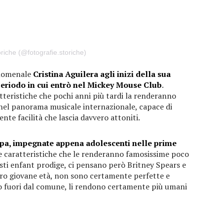
riche (@fotografie.storiche)
enomenale
Cristina Aguilera agli inizi della sua
periodo in cui entrò nel Mickey Mouse Club
.
tteristiche che pochi anni più tardi la renderanno
 nel panorama musicale internazionale, capace di
te facilità che lascia davvero attoniti.
pa, impegnate appena adolescenti nelle prime
e caratteristiche che le renderanno famosissime poco
sti enfant prodige, ci pensano però Britney Spears e
loro giovane età, non sono certamente perfette e
o fuori dal comune, li rendono certamente più umani