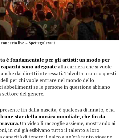
 concerto live – Spetteguless.it
tta è fondamentale per gli artisti: un modo per
e capacità sono adeguate
alla carriera che si vuole
anche dai diretti interessati. Talvolta proprio questi
rudeli per chi vuole entrare nel mondo dello
i abbellimenti se le persone in questione abbiano
n settore del genere.
è presente fin dalla nascita, è qualcosa di innato, e ha
lcune star della musica mondiale, che fin da
 bravura
. Un video li raccoglie assieme, mostrando ai
ni, in cui già esibivano tutto il talento a loro
a capacità di tenere il palco a un’età tanto giovane.