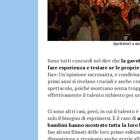
Spettatori a un
Sono tutti concordi nel dire che
la gave
fare esperienza e testare se le propri
fare. Un’opinione sacrosanta, e condivisa 
primi anni si rivelano cruciali e anche c
spettacolo, poiché mostrano senza tropp
effettivamente il talento richiesto per u
Ci sono altri casi, però, in cui il talento 
solo il bisogno di esprimersi. È il caso di
a
bambini hanno mostrato tutta la loro
fan alcuni filmati delle loro prime esibizio
disposizione e stupivano anche grazie all