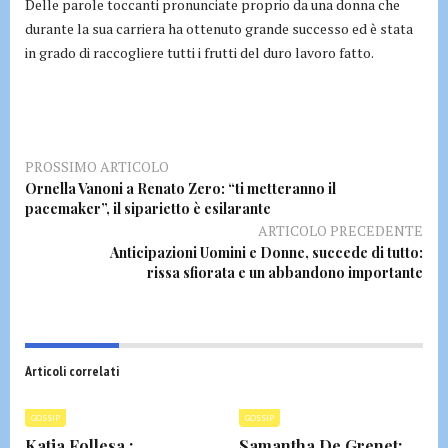
Delle parole toccanti pronunciate proprio da una donna che
durante la sua carriera ha ottenuto grande successo ed è stata
in grado di raccogliere tutti i frutti del duro lavoro fatto.
PROSSIMO ARTICOLO
Ornella Vanoni a Renato Zero: “ti metteranno il
pacemaker”, il siparietto è esilarante
ARTICOLO PRECEDENTE
Anticipazioni Uomini e Donne, succede di tutto:
rissa sfiorata e un abbandono importante
Articoli correlati
GOSSIP
GOSSIP
Katia Follesa :
Samantha De Grenet: