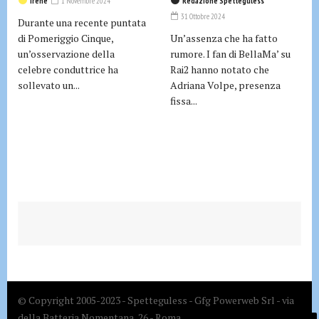
Irene
1 Novembre 2024
Redazione Spetteguless
31 Ottobre 2024
Durante una recente puntata
di Pomeriggio Cinque,
Un’assenza che ha fatto
un’osservazione della
rumore. I fan di BellaMa’ su
celebre conduttrice ha
Rai2 hanno notato che
sollevato un...
Adriana Volpe, presenza
fissa...
© Copyright 2005-2023 - Spetteguless - Gfg Powerweb Srl - via
della Batteria Nomentana, 26 - Roma