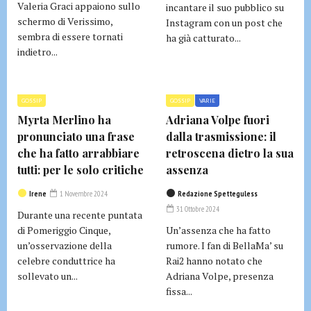
Valeria Graci appaiono sullo
incantare il suo pubblico su
schermo di Verissimo,
Instagram con un post che
sembra di essere tornati
ha già catturato...
indietro...
GOSSIP
GOSSIP
VARIE
Myrta Merlino ha
Adriana Volpe fuori
pronunciato una frase
dalla trasmissione: il
che ha fatto arrabbiare
retroscena dietro la sua
tutti: per le solo critiche
assenza
Irene
1 Novembre 2024
Redazione Spetteguless
31 Ottobre 2024
Durante una recente puntata
di Pomeriggio Cinque,
Un’assenza che ha fatto
un’osservazione della
rumore. I fan di BellaMa’ su
celebre conduttrice ha
Rai2 hanno notato che
sollevato un...
Adriana Volpe, presenza
fissa...