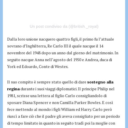
Un post condiviso da (@british._royal)
Dalla loro unione nacquero quattro figli, il primo fu l’attuale
sovrano d’Inghilterra, Re Carlo III il quale nacque il 14
novembre del 1948 dopo un anno dal giorno del matrimonio. In
seguito nacque Anna nell’agosto del 1950 e Andrea, duca di
York ed Edoardo, Conte di Westex.
Il suo compito è sempre stato quello di dare
sostegno alla
regina
durante i suoi viaggi diplomatici. Il principe Philip nel
1981, scrisse una lettera al figlio Carlo consigliandolo di
sposare Diana Spencer e non Camilla Parker Bowles. E così
fece mettendo al mondo i figli William ed Harry. Carlo però
riuscì a fare ciò che il padre gli aveva consigliato per un periodo
di tempo limitato in quanto in seguito tradì poi la moglie con