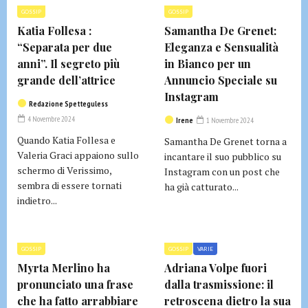
GOSSIP
GOSSIP
Katia Follesa :
Samantha De Grenet:
“Separata per due
Eleganza e Sensualità
anni”. Il segreto più
in Bianco per un
grande dell’attrice
Annuncio Speciale su
Instagram
Redazione Spetteguless
4 Novembre 2024
Irene
1 Novembre 2024
Quando Katia Follesa e
Samantha De Grenet torna a
Valeria Graci appaiono sullo
incantare il suo pubblico su
schermo di Verissimo,
Instagram con un post che
sembra di essere tornati
ha già catturato...
indietro...
GOSSIP
GOSSIP
VARIE
Myrta Merlino ha
Adriana Volpe fuori
pronunciato una frase
dalla trasmissione: il
che ha fatto arrabbiare
retroscena dietro la sua