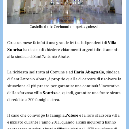
Castello delle Cerimonie – spetteguless.it
Circa un mese fa infatti una grande fetta di dipendenti di
Villa
Sonrisa
ha deciso di chiedere chiarimenti urgenti direttamente
alla sindaca di Sant’Antonio Abate.
La richiesta inoltrata al Comune e ad
Ilaria Abagnale,
sindaca
di Sant’Antonio Abate, è proprio quella di cercare di risolvere la
situazione al più presto per garantire una continuità lavorativa
della sfarzosa villa
Sonrisa
e, quindi, garantire una fonte sicura
di reddito a 300 famiglie circa.
Il caso che coinvolge la famiglia
Polese
e la loro sfarzosa villa
è iniziato durante l’anno 2011, quando alcuni inquirenti hanno
contestato svariati
abusi edilizi
iniziati nel 1979 su un’area di