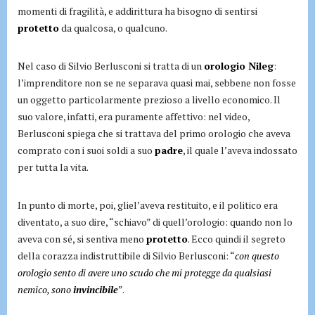
momenti di fragilità, e addirittura ha bisogno di sentirsi
protetto
da qualcosa, o qualcuno.
Nel caso di Silvio Berlusconi si tratta di un
orologio Nileg
:
l’imprenditore non se ne separava quasi mai, sebbene non fosse
un oggetto particolarmente prezioso a livello economico. Il
suo valore, infatti, era puramente affettivo: nel video,
Berlusconi spiega che si trattava del primo orologio che aveva
comprato con i suoi soldi a suo
padre
, il quale l’aveva indossato
per tutta la vita.
In punto di morte, poi, gliel’aveva restituito, e il politico era
diventato, a suo dire, “schiavo” di quell’orologio: quando non lo
aveva con sé, si sentiva meno
protetto
. Ecco quindi il segreto
della corazza indistruttibile di Silvio Berlusconi: “
con questo
orologio sento di avere uno scudo che mi protegge da qualsiasi
nemico, sono
invincibile
”.