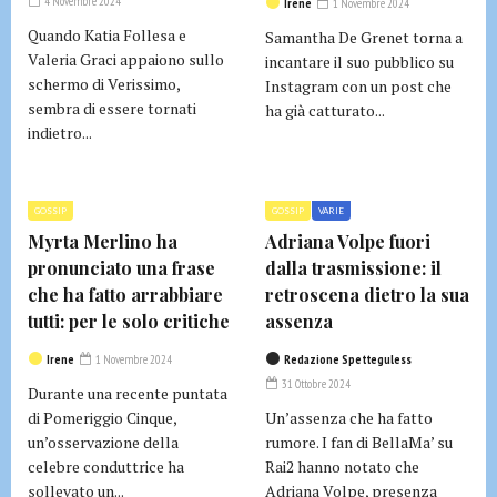
4 Novembre 2024
Irene
1 Novembre 2024
Quando Katia Follesa e
Samantha De Grenet torna a
Valeria Graci appaiono sullo
incantare il suo pubblico su
schermo di Verissimo,
Instagram con un post che
sembra di essere tornati
ha già catturato...
indietro...
GOSSIP
GOSSIP
VARIE
Myrta Merlino ha
Adriana Volpe fuori
pronunciato una frase
dalla trasmissione: il
che ha fatto arrabbiare
retroscena dietro la sua
tutti: per le solo critiche
assenza
Irene
1 Novembre 2024
Redazione Spetteguless
31 Ottobre 2024
Durante una recente puntata
di Pomeriggio Cinque,
Un’assenza che ha fatto
un’osservazione della
rumore. I fan di BellaMa’ su
celebre conduttrice ha
Rai2 hanno notato che
sollevato un...
Adriana Volpe, presenza