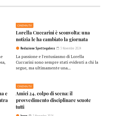
CINEMA/TV
Lorella Cuccarini è sconvolta: una
notizia le ha cambiato la giornata
Redazione Spetteguless
3 Novembre 2024
he
La passione e l'entusiasmo di Lorella
sa,
Cuccarini sono sempre stati evidenti a chi la
segue, ma ultimamente una...
CINEMA/TV
na e
Amici 24, colpo di scena: il
ntra
provvedimento disciplinare scuote
tutti
Irene
2 Novembre 2024