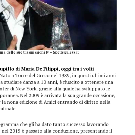
a delle sue trasmissioni tv – Spetteguless.it
upillo di Maria De Filippi, oggi tra i volti
 Nato a Torre del Greco nel 1989, in questi ultimi anni
 a studiare danza a 10 anni, è riuscito a ottenere una
ter di New York, grazie alla quale ha sviluppato le
oranea. Nel 2009 è arrivata la sua grande occasione,
 la nona edizione di Amici entrando di diritto nella
ifinale.
rogramma che gli ha dato tanto successo lavorando
 e nel 2015 è passato alla conduzione, presentando il