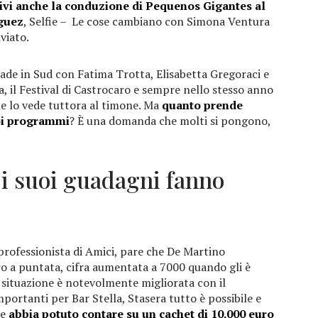
sivi anche la conduzione di Pequenos Gigantes al
iguez
, Selfie – Le cose cambiano con Simona Ventura
nviato.
de in Sud con Fatima Trotta, Elisabetta Gregoraci e
a, il Festival di Castrocaro e sempre nello stesso anno
he lo vede tuttora al timone. Ma
quanto prende
oi programmi
? È una domanda che molti si pongono,
 i suoi guadagni fanno
rofessionista di Amici, pare che De Martino
ro a puntata, cifra aumentata a 7000 quando gli è
a situazione è notevolmente migliorata con il
portanti per Bar Stella, Stasera tutto è possibile e
he
abbia potuto contare su un cachet di 10.000 euro