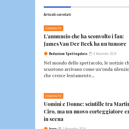
Articoli correlati
CINEMA/TV
L’annuncio che ha sconvolto i fan:
James Van Der Beek ha un tumore
Redazione Spetteguless
4 Novembre 2024
Nel mondo dello spettacolo, le notizie c
scuotono arrivano come un’onda silenzio
che cresce lentamente...
CINEMA/TV
Uomini e Donne: scintille tra Marti
Ciro, ma un nuovo corteggiatore e
in scena
Irene
2 Novembre 2024