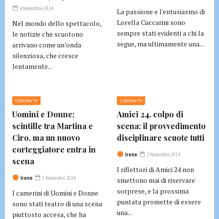
4 Novembre 2024
La passione e l'entusiasmo di
Lorella Cuccarini sono
Nel mondo dello spettacolo,
sempre stati evidenti a chi la
le notizie che scuotono
segue, ma ultimamente una...
arrivano come un’onda
silenziosa, che cresce
lentamente...
CINEMA/TV
CINEMA/TV
Uomini e Donne:
Amici 24, colpo di
scintille tra Martina e
scena: il provvedimento
Ciro, ma un nuovo
disciplinare scuote tutti
corteggiatore entra in
Irene
2 Novembre 2024
scena
I riflettori di Amici 24 non
Irene
2 Novembre 2024
smettono mai di riservare
sorprese, e la prossima
I camerini di Uomini e Donne
puntata promette di essere
sono stati teatro di una scena
una...
piuttosto accesa, che ha