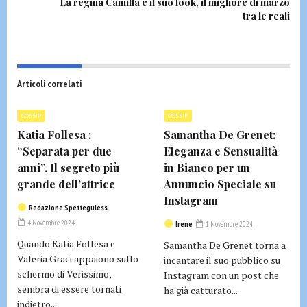
La regina Camilla e il suo look, il migliore di marzo
tra le reali
Articoli correlati
GOSSIP
GOSSIP
Katia Follesa :
Samantha De Grenet:
“Separata per due
Eleganza e Sensualità
anni”. Il segreto più
in Bianco per un
grande dell’attrice
Annuncio Speciale su
Instagram
Redazione Spetteguless
4 Novembre 2024
Irene
1 Novembre 2024
Quando Katia Follesa e
Samantha De Grenet torna a
Valeria Graci appaiono sullo
incantare il suo pubblico su
schermo di Verissimo,
Instagram con un post che
sembra di essere tornati
ha già catturato...
indietro...