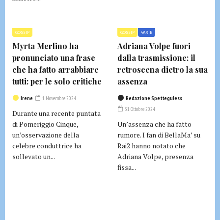
GOSSIP
GOSSIP
VARIE
Myrta Merlino ha
Adriana Volpe fuori
pronunciato una frase
dalla trasmissione: il
che ha fatto arrabbiare
retroscena dietro la sua
tutti: per le solo critiche
assenza
Irene
1 Novembre 2024
Redazione Spetteguless
31 Ottobre 2024
Durante una recente puntata
di Pomeriggio Cinque,
Un’assenza che ha fatto
un’osservazione della
rumore. I fan di BellaMa’ su
celebre conduttrice ha
Rai2 hanno notato che
sollevato un...
Adriana Volpe, presenza
fissa...