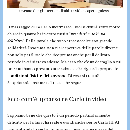
Sovrano d’Inghilterra nell’ultimo video- Spetteguless.it
Il messaggio di Re Carlo indirizzato i suoi sudditi è stato molto
chiaro in quanto ha invitato tutti a “
prendersi cura l’uno
dell’altro
“. Delle parole che sono state accolte con grande
solidarietà. Insomma, non ci si aspettava delle parole diverse
non solo per il ruolo che ricopre ma anche per il delicato
periodo in cui si trova adesso. Ma ecco che c’è un dettaglio a cui i
presenti hanno prestato attenzione e che riguarda proprio le
condizioni fisiche del sovrano
. Di cosa si tratta?
Scopriamolo insieme nel testo che segue.
Ecco com’è apparso re Carlo in video
Sappiamo bene che questo è un periodo particolarmente
delicato per la famiglia reale e quindi anche per re Carlo III. Al
momento infatti anche lui, proprio come la principessa del