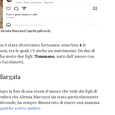
Alessia Marcuzzi (spetteguless.it)
n è stata altrettanto fortunata: sono ben
4
le
anni, tra le quali c’è anche un matrimonio. Da due di
 ha avuto due figli:
Tommaso
, nato dall’amore con
o Facchinetti.
llargata
po la fine di una storia d’amore che vede dei figli di
 sembra che Alessia Marcuzzi sia stata particolarmente
’altronde, ha sempre dimostrato di essere una mamma
qualche scatto audace.