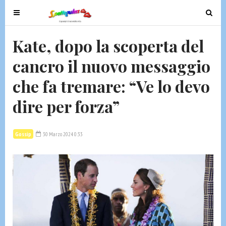
T
T
o
o
g
g
Kate, dopo la scoperta del
g
g
cancro il nuovo messaggio
l
l
e
e
che fa tremare: “Ve lo devo
n
n
a
a
dire per forza”
v
v
i
i
g
g
Gossip
30 Marzo 2024 0:33
a
a
t
t
i
i
o
o
n
n