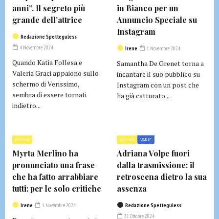
anni”. Il segreto più
in Bianco per un
grande dell’attrice
Annuncio Speciale su
Instagram
Redazione Spetteguless
4 Novembre 2024
Irene
1 Novembre 2024
Quando Katia Follesa e
Samantha De Grenet torna a
Valeria Graci appaiono sullo
incantare il suo pubblico su
schermo di Verissimo,
Instagram con un post che
sembra di essere tornati
ha già catturato...
indietro...
GOSSIP
GOSSIP
VARIE
Myrta Merlino ha
Adriana Volpe fuori
pronunciato una frase
dalla trasmissione: il
che ha fatto arrabbiare
retroscena dietro la sua
tutti: per le solo critiche
assenza
Irene
1 Novembre 2024
Redazione Spetteguless
31 Ottobre 2024