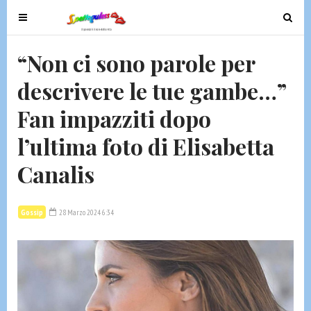
T
T
o
o
g
g
“Non ci sono parole per
g
g
descrivere le tue gambe…”
l
l
e
e
Fan impazziti dopo
n
n
a
a
l’ultima foto di Elisabetta
v
v
Canalis
i
i
g
g
a
a
Gossip
28 Marzo 2024 6:34
t
t
i
i
o
o
n
n