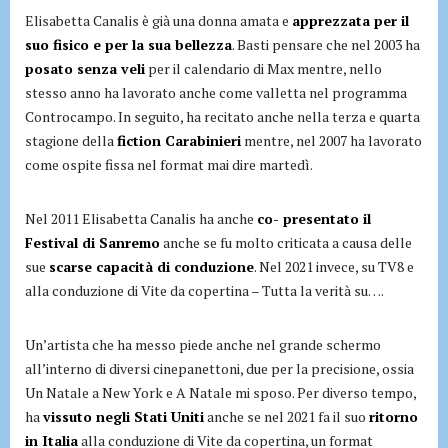
Elisabetta Canalis è già una donna amata e
apprezzata per il
suo fisico e per la sua bellezza
. Basti pensare che nel 2003 ha
posato senza veli
per il calendario di Max mentre, nello
stesso anno ha lavorato anche come valletta nel programma
Controcampo. In seguito, ha recitato anche nella terza e quarta
stagione della
fiction Carabinieri
mentre, nel 2007 ha lavorato
come ospite fissa nel format mai dire martedì.
Nel 2011 Elisabetta Canalis ha anche
co- presentato il
Festival di Sanremo
anche se fu molto criticata a causa delle
sue
scarse capacità di conduzione
. Nel 2021 invece, su TV8 e
alla conduzione di Vite da copertina – Tutta la verità su….
Un’artista che ha messo piede anche nel grande schermo
all’interno di diversi cinepanettoni, due per la precisione, ossia
Un Natale a New York e A Natale mi sposo. Per diverso tempo,
ha
vissuto negli Stati Uniti
anche se nel 2021 fa il suo
ritorno
in Italia
alla conduzione di Vite da copertina, un format