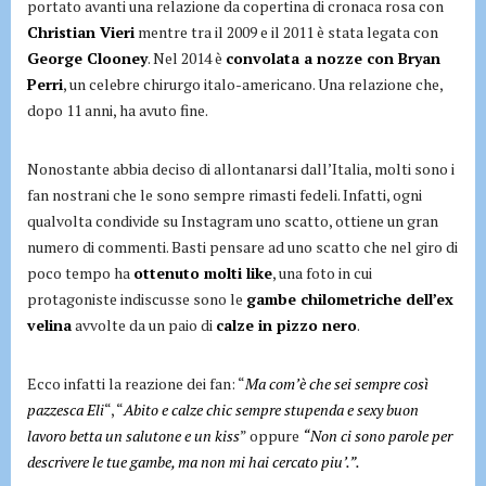
portato avanti una relazione da copertina di cronaca rosa con
Christian Vieri
mentre tra il 2009 e il 2011 è stata legata con
George Clooney
. Nel 2014 è
convolata a nozze con Bryan
Perri
, un celebre chirurgo italo-americano. Una relazione che,
dopo 11 anni, ha avuto fine.
Nonostante abbia deciso di allontanarsi dall’Italia, molti sono i
fan nostrani che le sono sempre rimasti fedeli. Infatti, ogni
qualvolta condivide su Instagram uno scatto, ottiene un gran
numero di commenti. Basti pensare ad uno scatto che nel giro di
poco tempo ha
ottenuto molti like
, una foto in cui
protagoniste indiscusse sono le
gambe chilometriche dell’ex
velina
avvolte da un paio di
calze in pizzo nero
.
Ecco infatti la reazione dei fan: “
Ma com’è che sei sempre così
pazzesca Eli
“, “
Abito e calze chic sempre stupenda e sexy buon
lavoro betta un salutone e un kiss
” oppure
“Non ci sono parole per
descrivere le tue gambe, ma non mi hai cercato piu’.”.