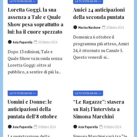
LA TV VISTA DA ME >>
LA TV VISTA DA ME >>
Loretta Goggi, la sua
Amici 24 anticipazioni
assenza a Tale e Quale
della seconda puntata
Show pesa soprattutto a
Marina Nardone
8 Ottobre 2024
lui: ha il cuore spezzato
Domenica 6 ottobre il
Asia Paparella
10 Ottobre 2024
programma più atteso, Amici
24, è ritornato su Canale 5.
Dopo 13 edizioni, Tale e
Questo venerdì si...
Quale Show va in onda senza
Loretta Goggi: oltre al
pubblico, a sentire di più la...
LA TV VISTA DA ME >>
LA TV VISTA DA ME >>
Uomini e Donne: le
“Le Ragazze”: stasera
anticipazioni della
su Rai3 l’intervista a
puntata dell’8 ottobre
Simona Marchini
Asia Paparella
8 Ottobre 2024
Asia Paparella
8 Ottobre 2024
La registrazione della
Simona Marchini sarà tra “le