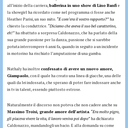
all’inizio della carriera,
ballerina in uno show di Lino Banfi
e
la showgirl ha ricordato come nel programma ci fosse anche
Heather Parisi, un suo mito.
“E com’era il vostro rapporto?”
ha
chiesto la conduttrice.
“Diciamo che aveva il suo bel caratterino,
eh!”
ha ribattuto a sorpresa Caldonazzo, che ha parlato della
sua grande passione per la danza, passione che si sarebbe
potuta interrompere 6 anni fa, quando in seguito a un incidente
in motorino ha rischiato l’amputazione di una gamba.
Nathaly ha inoltre
confessato di avere un nuovo amore,
Giampaolo
, con il quale ha creato una linea di giacche, una delle
quali da lei indossata, che sperano di poter fare indossare anche
in tv in talent, essendo piuttosto estrose.
Naturalmente il discorso non poteva che non cadere anche su
Massimo Troisi, grande amore dell’artista
.
“Era molto pigro,
gli piaceva vivere la vita, il lavoro veniva poi dopo”
ha dichiarato
Caldonazzo, mandandogli un bacio. E alla domanda su come