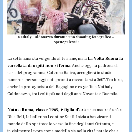
Nathaly Caldonazzo durante uno shooting fotografico –
Spetteguless.it
La settimana sta volgendo al termine, ma
a La Volta Buona la
carrellata di ospiti non si ferma
. Anche oggi la padrona di
casa del programma, Caterina Balivo, accoglierà in studio
numerosi personaggi noti, pronti a raccontarsi a 360°. Tra loro,
anche la protagonista del Bagaglino e ex gieffina Nathaly
Caldonazzo, tra i volti più noti degli anni Novanta e Duemila.
Nata a Roma, classe 1969, è figlia d’arte
: sua madre è un’ex
Blue Bell, la ballerina Leontine Snell. Inizia a bazzicare il
mondo dello spettacolo verso la fine degli anni Ottanta, e
inizialmente lavora come modella sia nella città natale che a